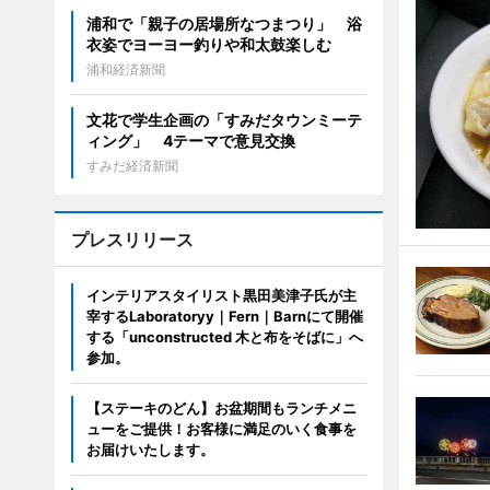
浦和で「親子の居場所なつまつり」 浴
衣姿でヨーヨー釣りや和太鼓楽しむ
浦和経済新聞
文花で学生企画の「すみだタウンミーテ
ィング」 4テーマで意見交換
すみだ経済新聞
プレスリリース
インテリアスタイリスト黒田美津子氏が主
宰するLaboratoryy｜Fern｜Barnにて開催
する「unconstructed 木と布をそばに」へ
参加。
【ステーキのどん】お盆期間もランチメニ
ューをご提供！お客様に満足のいく食事を
お届けいたします。