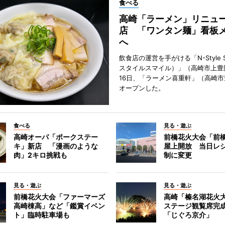
食べる
高崎「ラーメン」リニュ
店 「ワンタン麺」看板
へ
飲食店の運営を手がける「N-Style S
スタイルスマイル）」（高崎市上豊
16日、「ラーメン喜重軒」（高崎
オープンした。
食べる
見る・遊ぶ
高崎オーパ「ポークステー
前橋花火大会「前
キ」新店 「漫画のような
屋上開放 当日レ
肉」2キロ挑戦も
制に変更
見る・遊ぶ
見る・遊ぶ
前橋花火大会「ファーマーズ
高崎「榛名湖花火
高崎棟高」など「鑑賞イベン
ステージ観覧席完
ト」臨時駐車場も
「じぐろ京介」