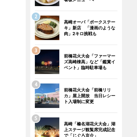
高崎オーパ「ポークステー
キ」新店 「漫画のような
肉」2キロ挑戦も
前橋花火大会「ファーマー
ズ高崎棟高」など「鑑賞イ
ベント」臨時駐車場も
前橋花火大会「前橋リリ
カ」屋上開放 当日レシー
ト入場制に変更
高崎「榛名湖花火大会」湖
上ステージ観覧席完成記念
で「じぐろ京介」