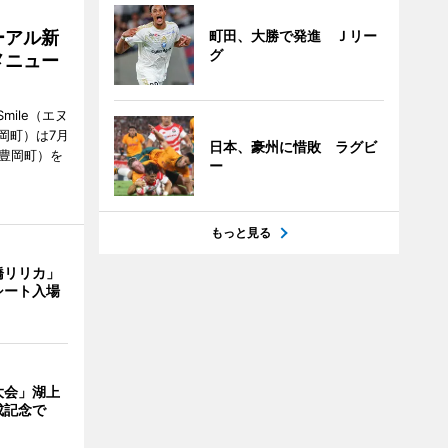
ーアル新
町田、大勝で発進 Ｊリー
グ
メニュー
mile（エヌ
岡町）は7月
日本、豪州に惜敗 ラグビ
市豊岡町）を
ー
もっと見る
橋リリカ」
シート入場
大会」湖上
成記念で