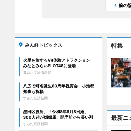
前の
みん経トピックス
特集
火星を旅するVR体験アトラクション
みなとみらいPLOT48に登場
ヨコハマ経済新聞
八広で町名誕生60周年祝賀会 小池都
知事も祝福
すみだ経済新聞
墨田区役所、「令和8年8月8日婚」
最新ニ
300人超が婚姻届、開庁前から長い列
すみだ経済新聞