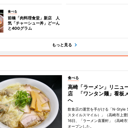
食べる
前橋「肉料理食堂」新店 人
気「チャーシュー丼」どーん
と400グラム
もっと見る
食べる
高崎「ラーメン」リニュ
店 「ワンタン麺」看板
へ
飲食店の運営を手がける「N-Style S
スタイルスマイル）」（高崎市上豊
16日、「ラーメン喜重軒」（高崎
オープンした。