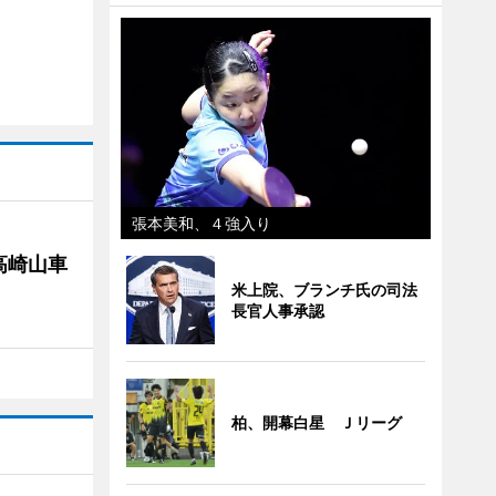
張本美和、４強入り
高崎山車
米上院、ブランチ氏の司法
長官人事承認
柏、開幕白星 Ｊリーグ