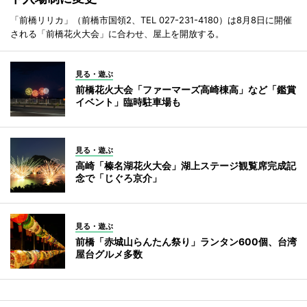
「前橋リリカ」（前橋市国領2、TEL 027-231-4180）は8月8日に開催
される「前橋花火大会」に合わせ、屋上を開放する。
見る・遊ぶ
前橋花火大会「ファーマーズ高崎棟高」など「鑑賞
イベント」臨時駐車場も
見る・遊ぶ
高崎「榛名湖花火大会」湖上ステージ観覧席完成記
念で「じぐろ京介」
見る・遊ぶ
前橋「赤城山らんたん祭り」ランタン600個、台湾
屋台グルメ多数