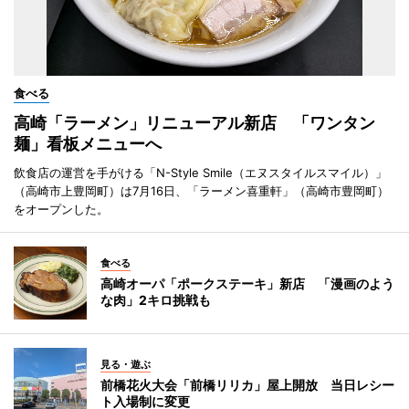
食べる
高崎「ラーメン」リニューアル新店 「ワンタン
麺」看板メニューへ
飲食店の運営を手がける「N-Style Smile（エヌスタイルスマイル）」
（高崎市上豊岡町）は7月16日、「ラーメン喜重軒」（高崎市豊岡町）
をオープンした。
食べる
高崎オーパ「ポークステーキ」新店 「漫画のよう
な肉」2キロ挑戦も
見る・遊ぶ
前橋花火大会「前橋リリカ」屋上開放 当日レシー
ト入場制に変更