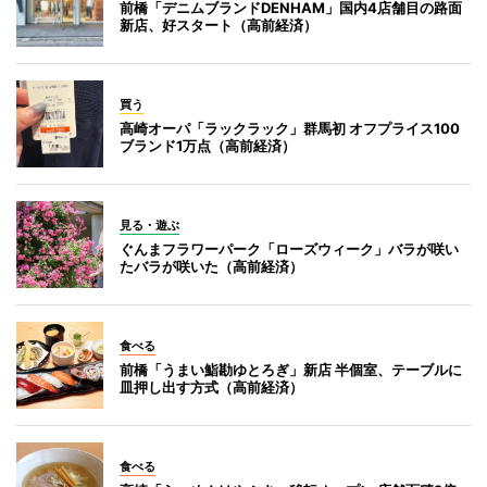
前橋「デニムブランドDENHAM」国内4店舗目の路面
新店、好スタート（高前経済）
買う
高崎オーパ「ラックラック」群馬初 オフプライス100
ブランド1万点（高前経済）
見る・遊ぶ
ぐんまフラワーパーク「ローズウィーク」バラが咲い
たバラが咲いた（高前経済）
食べる
前橋「うまい鮨勘ゆとろぎ」新店 半個室、テーブルに
皿押し出す方式（高前経済）
食べる