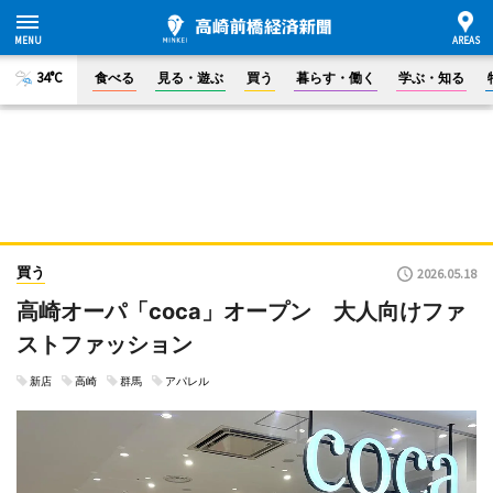
34°C
食べる
見る・遊ぶ
買う
暮らす・働く
学ぶ・知る
買う
2026.05.18
高崎オーパ「coca」オープン 大人向けファ
ストファッション
新店
高崎
群馬
アパレル