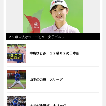
２２歳吉沢がツアー初Ｖ 女子ゴルフ
中島ひとみ、１２秒６２の日本新
山本の力投 大リーグ
大谷が決勝打 大リーグ