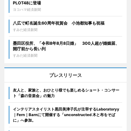
PLOT48に登場
ヨコハマ経済新聞
八広で町名誕生60周年祝賀会 小池都知事も祝福
すみだ経済新聞
墨田区役所、「令和8年8月8日婚」 300人超が婚姻届、
開庁前から長い列
すみだ経済新聞
プレスリリース
友人と、家族と、おひとり様でも楽しめるショート・コンサー
ト「森の音楽会」の魅力
インテリアスタイリスト黒田美津子氏が主宰するLaboratoryy
｜Fern｜Barnにて開催する「unconstructed 木と布をそば
に」へ参加。