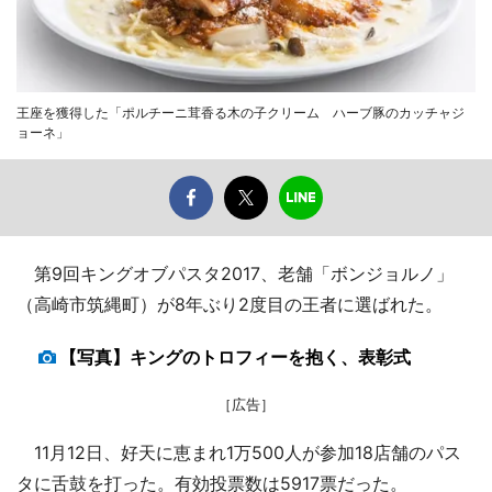
王座を獲得した「ポルチーニ茸香る木の子クリーム ハーブ豚のカッチャジ
ョーネ」
第9回キングオブパスタ2017、老舗「ボンジョルノ」
（高崎市筑縄町）が8年ぶり2度目の王者に選ばれた。
【写真】キングのトロフィーを抱く、表彰式
［広告］
11月12日、好天に恵まれ1万500人が参加18店舗のパス
タに舌鼓を打った。有効投票数は5917票だった。