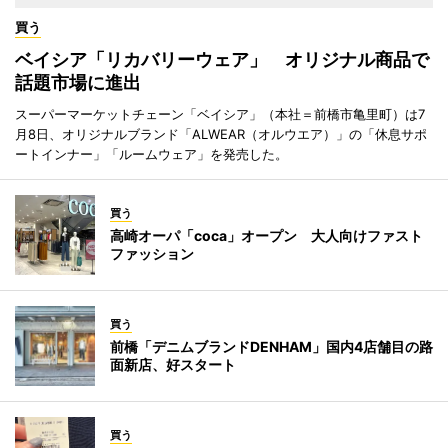
買う
ベイシア「リカバリーウェア」 オリジナル商品で
話題市場に進出
スーパーマーケットチェーン「ベイシア」（本社＝前橋市亀里町）は7
月8日、オリジナルブランド「ALWEAR（オルウエア）」の「休息サポ
ートインナー」「ルームウェア」を発売した。
買う
高崎オーパ「coca」オープン 大人向けファスト
ファッション
買う
前橋「デニムブランドDENHAM」国内4店舗目の路
面新店、好スタート
買う