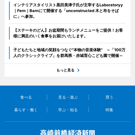
インテリアスタイリスト黒田美津子氏が主宰するLaboratoryy
｜Fern｜Barnにて開催する「unconstructed 木と布をそば
に」へ参加。
【ステーキのどん】お盆期間もランチメニューをご提供！お客
様に満足のいく食事をお届けいたします。
子どもたちと地域の笑顔をつなぐ"本物の音楽体験" ～「100万
人のクラシックライブ」を群馬県・赤城育心こども園で開催～
もっと見る
食べる
見る・遊ぶ
買う
暮らす・働く
学ぶ・知る
特集