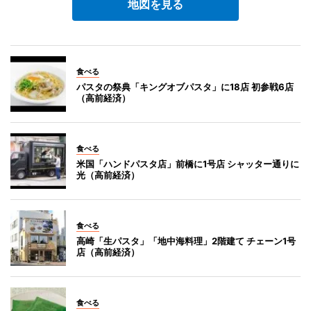
地図を見る
食べる
パスタの祭典「キングオブパスタ」に18店 初参戦6店
（高前経済）
食べる
米国「ハンドパスタ店」前橋に1号店 シャッター通りに
光（高前経済）
食べる
高崎「生パスタ」「地中海料理」2階建て チェーン1号
店（高前経済）
食べる