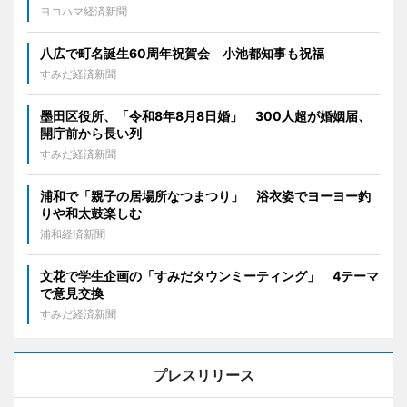
ヨコハマ経済新聞
八広で町名誕生60周年祝賀会 小池都知事も祝福
すみだ経済新聞
墨田区役所、「令和8年8月8日婚」 300人超が婚姻届、
開庁前から長い列
すみだ経済新聞
浦和で「親子の居場所なつまつり」 浴衣姿でヨーヨー釣
りや和太鼓楽しむ
浦和経済新聞
文花で学生企画の「すみだタウンミーティング」 4テーマ
で意見交換
すみだ経済新聞
プレスリリース