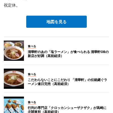
祝定休。
地図を見る
食べる
清華軒のあの「塩ラーメン」が食べられる 清華軒OBの
新店が好調（高前経済）
食べる
こだわらないことにこだわり 「清華軒」の伝統継ぐラ
ーメン連日完売（高前経済）
食べる
行列の専門店「クロッカンシューザクザク」が高崎に
北関東初（高前経済）