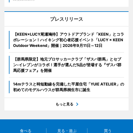
プレスリリース
【KEEN×LUCY尾瀬鳩待】アウトドアブランド「KEEN」とコラ
ボレーション！ハイキング初心者応援イベント「LUCY × KEEN
Outdoor Weekend」開催｜2026年9月11日～12日
【群馬県限定】地元プロサッカークラブ「ザスパ群馬」とセブ
ン‐イレブンがコラボ！選手が選んだ5品が登場する『ザスパ群
馬応援フェア』を開催
14mテラスと時短動線を完備した平屋住宅「YUIE ATELIER」の
初めてのモデルハウスが群馬県桐生市に誕生
もっと見る
食べる
見る・遊ぶ
買う