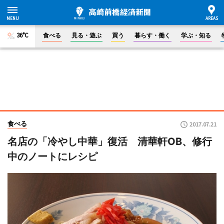
36°C
食べる
見る・遊ぶ
買う
暮らす・働く
学ぶ・知る
食べる
2017.07.21
名店の「冷やし中華」復活 清華軒OB、修行
中のノートにレシピ