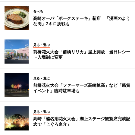
食べる
高崎オーパ「ポークステーキ」新店 「漫画のよう
な肉」2キロ挑戦も
見る・遊ぶ
前橋花火大会「前橋リリカ」屋上開放 当日レシー
ト入場制に変更
見る・遊ぶ
前橋花火大会「ファーマーズ高崎棟高」など「鑑賞
イベント」臨時駐車場も
見る・遊ぶ
高崎「榛名湖花火大会」湖上ステージ観覧席完成記
念で「じぐろ京介」