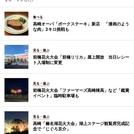
食べる
高崎オーパ「ポークステーキ」新店 「漫画のよう
な肉」2キロ挑戦も
見る・遊ぶ
前橋花火大会「前橋リリカ」屋上開放 当日レシー
ト入場制に変更
見る・遊ぶ
前橋花火大会「ファーマーズ高崎棟高」など「鑑賞
イベント」臨時駐車場も
見る・遊ぶ
高崎「榛名湖花火大会」湖上ステージ観覧席完成記
念で「じぐろ京介」