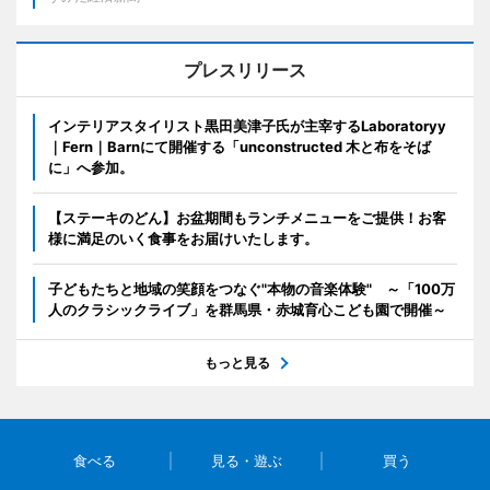
プレスリリース
インテリアスタイリスト黒田美津子氏が主宰するLaboratoryy
｜Fern｜Barnにて開催する「unconstructed 木と布をそば
に」へ参加。
【ステーキのどん】お盆期間もランチメニューをご提供！お客
様に満足のいく食事をお届けいたします。
子どもたちと地域の笑顔をつなぐ"本物の音楽体験" ～「100万
人のクラシックライブ」を群馬県・赤城育心こども園で開催～
もっと見る
食べる
見る・遊ぶ
買う