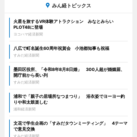
みん経トピックス
火星を旅するVR体験アトラクション みなとみらい
PLOT48に登場
ヨコハマ経済新聞
八広で町名誕生60周年祝賀会 小池都知事も祝福
すみだ経済新聞
墨田区役所、「令和8年8月8日婚」 300人超が婚姻届、
開庁前から長い列
すみだ経済新聞
浦和で「親子の居場所なつまつり」 浴衣姿でヨーヨー釣
りや和太鼓楽しむ
浦和経済新聞
文花で学生企画の「すみだタウンミーティング」 4テーマ
で意見交換
すみだ経済新聞