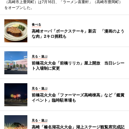
（高崎市上豊岡町）は7月16日、「ラーメン喜重軒」（高崎市豊岡町）
をオープンした。
食べる
高崎オーパ「ポークステーキ」新店 「漫画のよう
な肉」2キロ挑戦も
見る・遊ぶ
前橋花火大会「前橋リリカ」屋上開放 当日レシー
ト入場制に変更
見る・遊ぶ
前橋花火大会「ファーマーズ高崎棟高」など「鑑賞
イベント」臨時駐車場も
見る・遊ぶ
高崎「榛名湖花火大会」湖上ステージ観覧席完成記