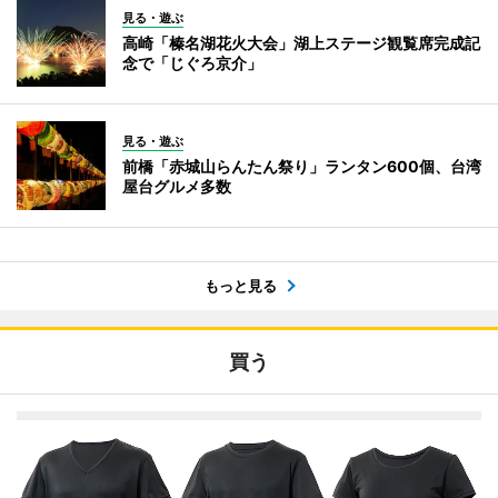
見る・遊ぶ
高崎「榛名湖花火大会」湖上ステージ観覧席完成記
念で「じぐろ京介」
見る・遊ぶ
前橋「赤城山らんたん祭り」ランタン600個、台湾
屋台グルメ多数
もっと見る
買う