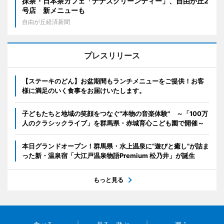
抹茶・日本茶カフェ「ナナズグリーンティー」、自由が丘2
号店 新メニューも
自由が丘経済新聞
プレスリリース
【ステーキのどん】お盆期間もランチメニューをご提供！お客
様に満足のいく食事をお届けいたします。
子どもたちと地域の笑顔をつなぐ"本物の音楽体験" ～「100万
人のクラシックライブ」を群馬県・赤城育心こども園で開催～
本日グランドオープン！群馬県・水上温泉に“遊びと癒し”が詰ま
った新・温泉宿「大江戸温泉物語Premium 松乃井」が誕生
もっと見る