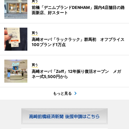
買う
前橋「デニムブランドDENHAM」国内4店舗目の路
面新店、好スタート
買う
高崎オーパ「ラックラック」群馬初 オフプライス
100ブランド1万点
買う
高崎オーパ「Zoff」12年振り復活オープン メガ
ネ一式5,500円から
もっと見る