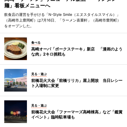
麺」看板メニューへ
飲食店の運営を手がける「N-Style Smile（エヌスタイルスマイル）」
（高崎市上豊岡町）は7月16日、「ラーメン喜重軒」（高崎市豊岡町）
をオープンした。
食べる
高崎オーパ「ポークステーキ」新店 「漫画のよう
な肉」2キロ挑戦も
見る・遊ぶ
前橋花火大会「前橋リリカ」屋上開放 当日レシー
ト入場制に変更
見る・遊ぶ
前橋花火大会「ファーマーズ高崎棟高」など「鑑賞
イベント」臨時駐車場も