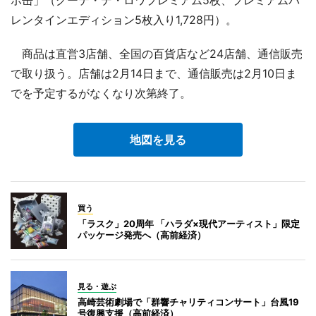
ボ缶」（グーテ・デ・ロワプレミアム5枚、プレミアムバ
レンタインエディション5枚入り1,728円）。
商品は直営3店舗、全国の百貨店など24店舗、通信販売
で取り扱う。店舗は2月14日まで、通信販売は2月10日ま
でを予定するがなくなり次第終了。
地図を見る
買う
「ラスク」20周年 「ハラダ×現代アーティスト」限定
パッケージ発売へ（高前経済）
見る・遊ぶ
高崎芸術劇場で「群響チャリティコンサート」台風19
号復興支援（高前経済）