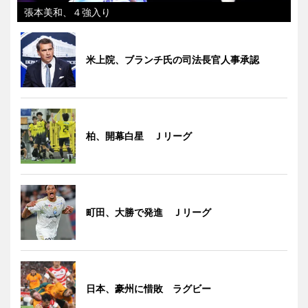
張本美和、４強入り
米上院、ブランチ氏の司法長官人事承認
柏、開幕白星 Ｊリーグ
町田、大勝で発進 Ｊリーグ
日本、豪州に惜敗 ラグビー