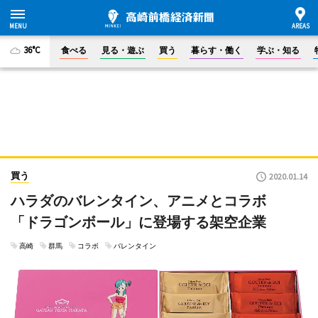
36°C
食べる
見る・遊ぶ
買う
暮らす・働く
学ぶ・知る
買う
2020.01.14
ハラダのバレンタイン、アニメとコラボ
「ドラゴンボール」に登場する架空企業
高崎
群馬
コラボ
バレンタイン