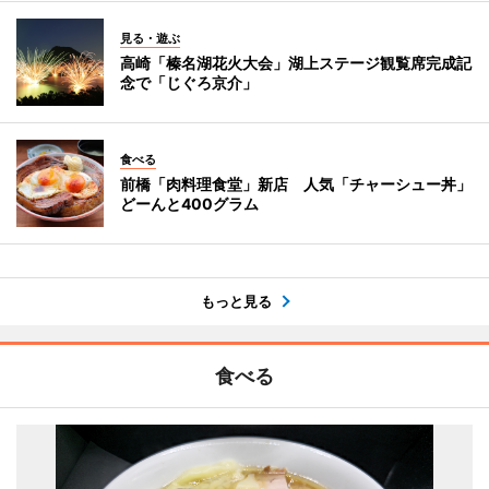
見る・遊ぶ
高崎「榛名湖花火大会」湖上ステージ観覧席完成記
念で「じぐろ京介」
食べる
前橋「肉料理食堂」新店 人気「チャーシュー丼」
どーんと400グラム
もっと見る
食べる