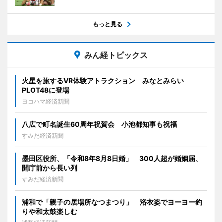
もっと見る
みん経トピックス
火星を旅するVR体験アトラクション みなとみらい
PLOT48に登場
ヨコハマ経済新聞
八広で町名誕生60周年祝賀会 小池都知事も祝福
すみだ経済新聞
墨田区役所、「令和8年8月8日婚」 300人超が婚姻届、
開庁前から長い列
すみだ経済新聞
浦和で「親子の居場所なつまつり」 浴衣姿でヨーヨー釣
りや和太鼓楽しむ