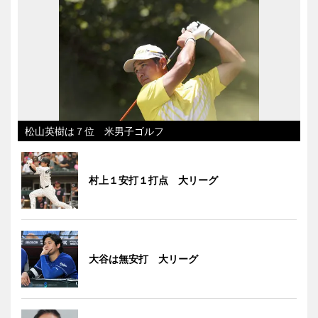
松山英樹は７位 米男子ゴルフ
村上１安打１打点 大リーグ
大谷は無安打 大リーグ