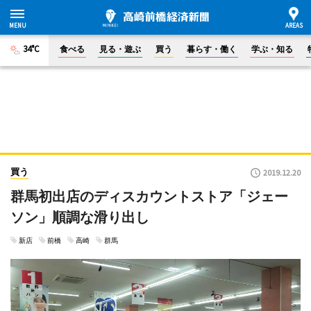
34°C
食べる
見る・遊ぶ
買う
暮らす・働く
学ぶ・知る
買う
2019.12.20
群馬初出店のディスカウントストア「ジェー
ソン」順調な滑り出し
新店
前橋
高崎
群馬