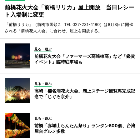
前橋花火大会「前橋リリカ」屋上開放 当日レシー
ト入場制に変更
「前橋リリカ」（前橋市国領2、TEL 027-231-4180）は8月8日に開催
される「前橋花火大会」に合わせ、屋上を開放する。
見る・遊ぶ
前橋花火大会「ファーマーズ高崎棟高」など「鑑賞
イベント」臨時駐車場も
見る・遊ぶ
高崎「榛名湖花火大会」湖上ステージ観覧席完成記
念で「じぐろ京介」
見る・遊ぶ
前橋「赤城山らんたん祭り」ランタン600個、台湾
屋台グルメ多数