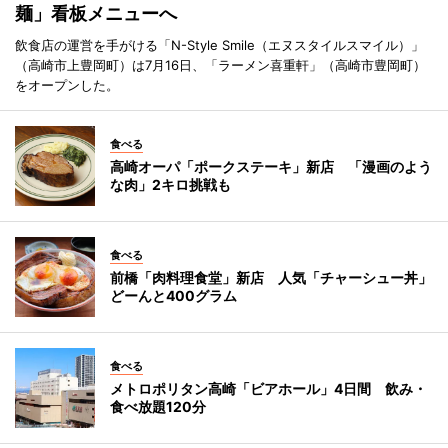
麺」看板メニューへ
飲食店の運営を手がける「N-Style Smile（エヌスタイルスマイル）」
（高崎市上豊岡町）は7月16日、「ラーメン喜重軒」（高崎市豊岡町）
をオープンした。
食べる
高崎オーパ「ポークステーキ」新店 「漫画のよう
な肉」2キロ挑戦も
食べる
前橋「肉料理食堂」新店 人気「チャーシュー丼」
どーんと400グラム
食べる
メトロポリタン高崎「ビアホール」4日間 飲み・
食べ放題120分