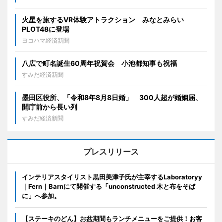
火星を旅するVR体験アトラクション みなとみらい
PLOT48に登場
ヨコハマ経済新聞
八広で町名誕生60周年祝賀会 小池都知事も祝福
すみだ経済新聞
墨田区役所、「令和8年8月8日婚」 300人超が婚姻届、
開庁前から長い列
すみだ経済新聞
プレスリリース
インテリアスタイリスト黒田美津子氏が主宰するLaboratoryy
｜Fern｜Barnにて開催する「unconstructed 木と布をそば
に」へ参加。
【ステーキのどん】お盆期間もランチメニューをご提供！お客