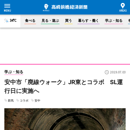
34°C
食べる
見る・遊ぶ
買う
暮らす・働く
学ぶ・知る
学ぶ・知る
2019.07.03
安中市「廃線ウォーク」JR東とコラボ SL運
行日に実施へ
群馬
コラボ
安中