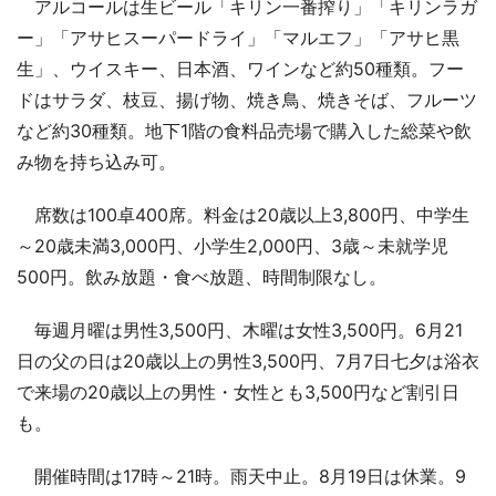
アルコールは生ビール「キリン一番搾り」「キリンラガ
ー」「アサヒスーパードライ」「マルエフ」「アサヒ黒
生」、ウイスキー、日本酒、ワインなど約50種類。フー
ドはサラダ、枝豆、揚げ物、焼き鳥、焼きそば、フルーツ
など約30種類。地下1階の食料品売場で購入した総菜や飲
み物を持ち込み可。
席数は100卓400席。料金は20歳以上3,800円、中学生
～20歳未満3,000円、小学生2,000円、3歳～未就学児
500円。飲み放題・食べ放題、時間制限なし。
毎週月曜は男性3,500円、木曜は女性3,500円。6月21
日の父の日は20歳以上の男性3,500円、7月7日七夕は浴衣
で来場の20歳以上の男性・女性とも3,500円など割引日
も。
開催時間は17時～21時。雨天中止。8月19日は休業。9