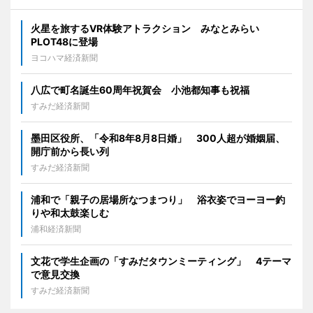
火星を旅するVR体験アトラクション みなとみらい
PLOT48に登場
ヨコハマ経済新聞
八広で町名誕生60周年祝賀会 小池都知事も祝福
すみだ経済新聞
墨田区役所、「令和8年8月8日婚」 300人超が婚姻届、
開庁前から長い列
すみだ経済新聞
浦和で「親子の居場所なつまつり」 浴衣姿でヨーヨー釣
りや和太鼓楽しむ
浦和経済新聞
文花で学生企画の「すみだタウンミーティング」 4テーマ
で意見交換
すみだ経済新聞