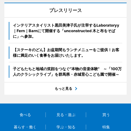
プレスリリース
インテリアスタイリスト黒田美津子氏が主宰するLaboratoryy
｜Fern｜Barnにて開催する「unconstructed 木と布をそば
に」へ参加。
【ステーキのどん】お盆期間もランチメニューをご提供！お客
様に満足のいく食事をお届けいたします。
子どもたちと地域の笑顔をつなぐ"本物の音楽体験" ～「100万
人のクラシックライブ」を群馬県・赤城育心こども園で開催～
もっと見る
食べる
見る・遊ぶ
買う
暮らす・働く
学ぶ・知る
特集