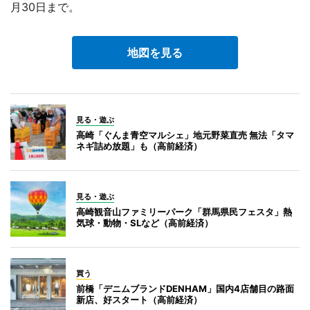
月30日まで。
地図を見る
見る・遊ぶ
高崎「ぐんま青空マルシェ」地元野菜直売 無法「タマ
ネギ詰め放題」も（高前経済）
見る・遊ぶ
高崎観音山ファミリーパーク「群馬県民フェスタ」熱
気球・動物・SLなど（高前経済）
買う
前橋「デニムブランドDENHAM」国内4店舗目の路面
新店、好スタート（高前経済）