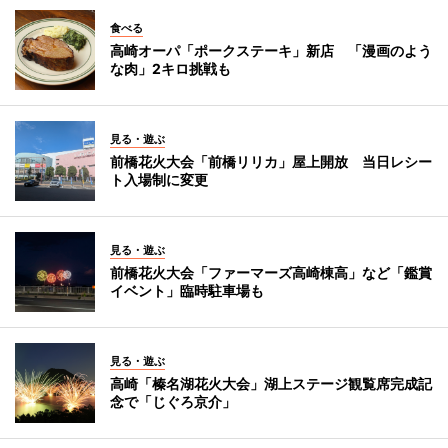
食べる
高崎オーパ「ポークステーキ」新店 「漫画のよう
な肉」2キロ挑戦も
見る・遊ぶ
前橋花火大会「前橋リリカ」屋上開放 当日レシー
ト入場制に変更
見る・遊ぶ
前橋花火大会「ファーマーズ高崎棟高」など「鑑賞
イベント」臨時駐車場も
見る・遊ぶ
高崎「榛名湖花火大会」湖上ステージ観覧席完成記
念で「じぐろ京介」