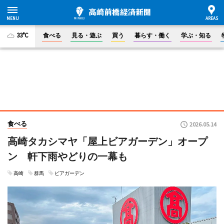
33°C
食べる
見る・遊ぶ
買う
暮らす・働く
学ぶ・知る
食べる
2026.05.14
高崎タカシマヤ「屋上ビアガーデン」オープ
ン 軒下雨やどりの一幕も
高崎
群馬
ビアガーデン