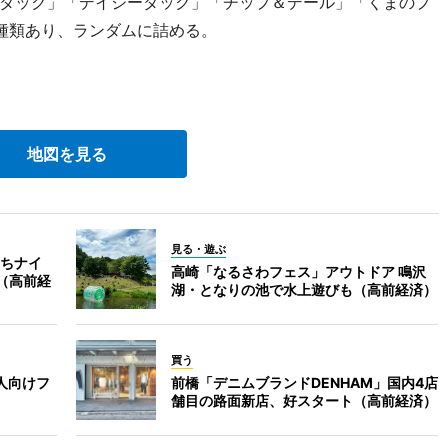
ダック」「デイジーダック」「チップ＆デール」「くまのプ
種類あり、ランダムに詰める。
地図を見る
見る・遊ぶ
ちナイ
高崎「なるさわフェス」アウトドア 鳴沢
（高前経
湖・となりの池で水上遊びも（高前経済）
買う
人向けフ
前橋「デニムブランドDENHAM」国内4店
舗目の路面新店、好スタート（高前経済）