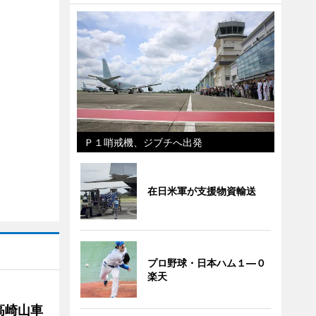
Ｐ１哨戒機、ジブチへ出発
在日米軍が支援物資輸送
プロ野球・日本ハム１―０
楽天
高崎山車