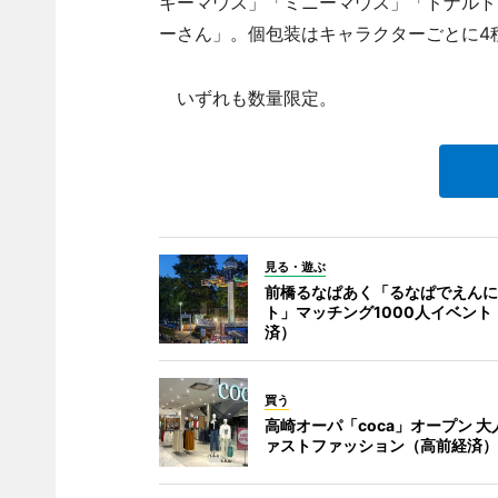
キーマウス」「ミニーマウス」「ドナルド
ーさん」。個包装はキャラクターごとに4
いずれも数量限定。
見る・遊ぶ
前橋るなぱあく「るなぱでえんに
ト」マッチング1000人イベント
済）
買う
高崎オーパ「coca」オープン 大
ァストファッション（高前経済）