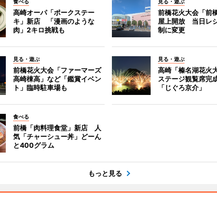
食べる
見る・遊ぶ
高崎オーパ「ポークステー
前橋花火大会「前
キ」新店 「漫画のような
屋上開放 当日レ
肉」2キロ挑戦も
制に変更
見る・遊ぶ
見る・遊ぶ
前橋花火大会「ファーマーズ
高崎「榛名湖花火
高崎棟高」など「鑑賞イベン
ステージ観覧席完
ト」臨時駐車場も
「じぐろ京介」
食べる
前橋「肉料理食堂」新店 人
気「チャーシュー丼」どーん
と400グラム
もっと見る