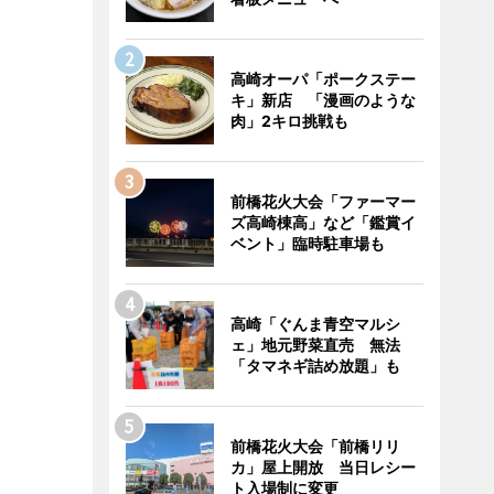
高崎オーパ「ポークステー
キ」新店 「漫画のような
肉」2キロ挑戦も
前橋花火大会「ファーマー
ズ高崎棟高」など「鑑賞イ
ベント」臨時駐車場も
高崎「ぐんま青空マルシ
ェ」地元野菜直売 無法
「タマネギ詰め放題」も
前橋花火大会「前橋リリ
カ」屋上開放 当日レシー
ト入場制に変更