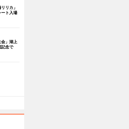
橋リリカ」
シート入場
大会」湖上
成記念で