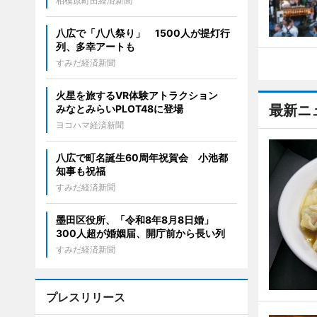
相模原町田経済新聞
八広で「八八祭り」 1500人が提灯行
列、多幸アートも
すみだ経済新聞
火星を旅するVR体験アトラクション
最新ニ
みなとみらいPLOT48に登場
ヨコハマ経済新聞
八広で町名誕生60周年祝賀会 小池都
知事も祝福
すみだ経済新聞
墨田区役所、「令和8年8月8日婚」
300人超が婚姻届、開庁前から長い列
すみだ経済新聞
プレスリリース