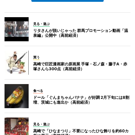
見る・遊ぶ
リタさんが脱いじゃった 群馬プロモーション動画「温
泉編」公開中（高前経済）
買う
高崎で巨匠漫画家の原画展 手塚・石ノ森・藤子A・赤
塚さんら300点（高前経済）
食べる
ドール「ぐんまちゃんバナナ」が好調 2月下旬には8割
増、茨城にも進出か（高前経済）
見る・遊ぶ
高崎で「ひなまつり」不要になったひな飾りを約60カ