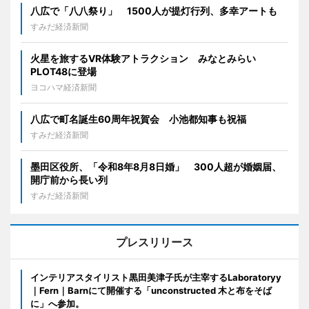
八広で「八八祭り」 1500人が提灯行列、多幸アートも
すみだ経済新聞
火星を旅するVR体験アトラクション みなとみらい
PLOT48に登場
ヨコハマ経済新聞
八広で町名誕生60周年祝賀会 小池都知事も祝福
すみだ経済新聞
墨田区役所、「令和8年8月8日婚」 300人超が婚姻届、
開庁前から長い列
すみだ経済新聞
プレスリリース
インテリアスタイリスト黒田美津子氏が主宰するLaboratoryy
｜Fern｜Barnにて開催する「unconstructed 木と布をそば
に」へ参加。