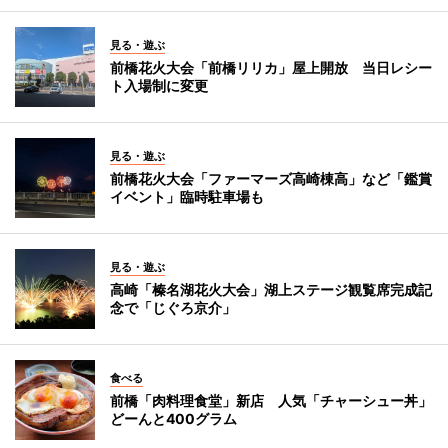
見る・遊ぶ
前橋花火大会「前橋リリカ」屋上開放 当日レシー
ト入場制に変更
見る・遊ぶ
前橋花火大会「ファーマーズ高崎棟高」など「鑑賞
イベント」臨時駐車場も
見る・遊ぶ
高崎「榛名湖花火大会」湖上ステージ観覧席完成記
念で「じぐろ京介」
食べる
前橋「肉料理食堂」新店 人気「チャーシュー丼」
どーんと400グラム