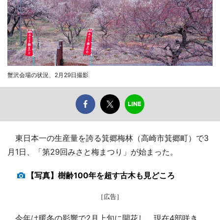
蟹沢会場の状況、2月29日撮影
東日本一の生産量を誇る箕郷梅林（高崎市箕郷町）で3
月1日、「第29回みさと梅まつり」が始まった。
【写真】樹齢100年を超す古木も見どころ
［広告］
今年は暖冬の影響で2月上旬に開花し、現在4部咲き。