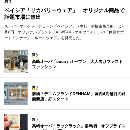
買う
ベイシア「リカバリーウェア」 オリジナル商品で
話題市場に進出
スーパーマーケットチェーン「ベイシア」（本社＝前橋市亀里町）は7
月8日、オリジナルブランド「ALWEAR（オルウエア）」の「休息サポ
ートインナー」「ルームウェア」を発売した。
買う
高崎オーパ「coca」オープン 大人向けファスト
ファッション
買う
前橋「デニムブランドDENHAM」国内4店舗目の路
面新店、好スタート
買う
高崎オーパ「ラックラック」群馬初 オフプライス