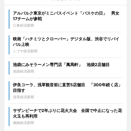
アルバルク東京がミニバスイベント「バスケの日」 男女
17チームが参戦
江東経済新聞
映画「ハチミツとクローバー」デジタル版、渋谷でリバイ
バル上映
シブヤ経済新聞
池袋にみそラーメン専門店「萬馬軒」 池袋2店舗目
池袋経済新聞
伊良コーラ、浅草観音前に直営5店舗目 「300年続く店」
目指す
浅草経済新聞
サザンビーチで2年ぶりに花火大会 全国で中止になった花
火玉も再利用
湘南経済新聞