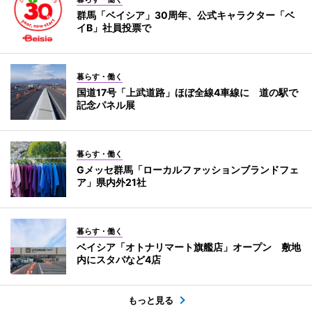
群馬「ベイシア」30周年、公式キャラクター「ベ
イB」社員投票で
暮らす・働く
国道17号「上武道路」ほぼ全線4車線に 道の駅で
記念パネル展
暮らす・働く
Gメッセ群馬「ローカルファッションブランドフェ
ア」県内外21社
暮らす・働く
ベイシア「オトナリマート旗艦店」オープン 敷地
内にスタバなど4店
もっと見る