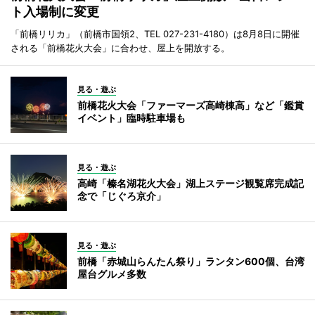
ト入場制に変更
「前橋リリカ」（前橋市国領2、TEL 027-231-4180）は8月8日に開催
される「前橋花火大会」に合わせ、屋上を開放する。
見る・遊ぶ
前橋花火大会「ファーマーズ高崎棟高」など「鑑賞
イベント」臨時駐車場も
見る・遊ぶ
高崎「榛名湖花火大会」湖上ステージ観覧席完成記
念で「じぐろ京介」
見る・遊ぶ
前橋「赤城山らんたん祭り」ランタン600個、台湾
屋台グルメ多数