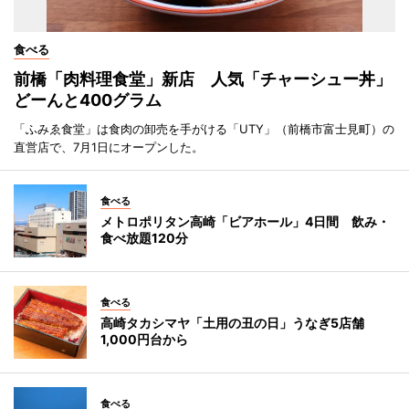
食べる
前橋「肉料理食堂」新店 人気「チャーシュー丼」
どーんと400グラム
「ふみゑ食堂」は食肉の卸売を手がける「UTY」（前橋市富士見町）の
直営店で、7月1日にオープンした。
食べる
メトロポリタン高崎「ビアホール」4日間 飲み・
食べ放題120分
食べる
高崎タカシマヤ「土用の丑の日」うなぎ5店舗
1,000円台から
食べる