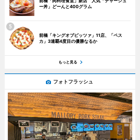
前橋「肉料理食堂」新店 人気「チャーシュ
ー丼」どーんと400グラム
前橋「キングオブピッツァ」11店、「ペス
カ」3連覇4度目の優勝なるか
もっと見る
フォトフラッシュ