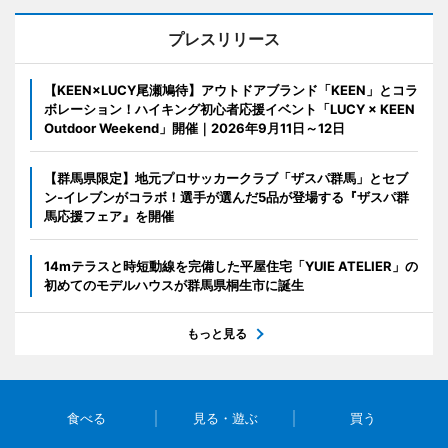
プレスリリース
【KEEN×LUCY尾瀬鳩待】アウトドアブランド「KEEN」とコラ
ボレーション！ハイキング初心者応援イベント「LUCY × KEEN
Outdoor Weekend」開催｜2026年9月11日～12日
【群馬県限定】地元プロサッカークラブ「ザスパ群馬」とセブ
ン‐イレブンがコラボ！選手が選んだ5品が登場する『ザスパ群
馬応援フェア』を開催
14mテラスと時短動線を完備した平屋住宅「YUIE ATELIER」の
初めてのモデルハウスが群馬県桐生市に誕生
もっと見る
食べる
見る・遊ぶ
買う