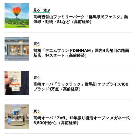
見る・遊ぶ
高崎観音山ファミリーパーク「群馬県民フェスタ」熱
気球・動物・SLなど（高前経済）
買う
前橋「デニムブランドDENHAM」国内4店舗目の路面
新店、好スタート（高前経済）
買う
高崎オーパ「ラックラック」群馬初 オフプライス100
ブランド1万点（高前経済）
買う
高崎オーパ「Zoff」12年振り復活オープン メガネ一式
5,500円から（高前経済）