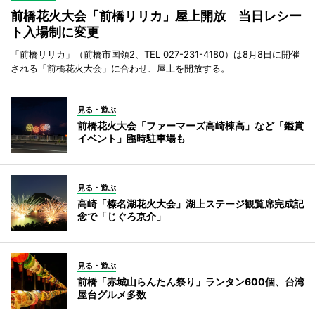
前橋花火大会「前橋リリカ」屋上開放 当日レシー
ト入場制に変更
「前橋リリカ」（前橋市国領2、TEL 027-231-4180）は8月8日に開催
される「前橋花火大会」に合わせ、屋上を開放する。
見る・遊ぶ
前橋花火大会「ファーマーズ高崎棟高」など「鑑賞
イベント」臨時駐車場も
見る・遊ぶ
高崎「榛名湖花火大会」湖上ステージ観覧席完成記
念で「じぐろ京介」
見る・遊ぶ
前橋「赤城山らんたん祭り」ランタン600個、台湾
屋台グルメ多数