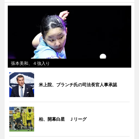
張本美和、４強入り
米上院、ブランチ氏の司法長官人事承認
柏、開幕白星 Ｊリーグ