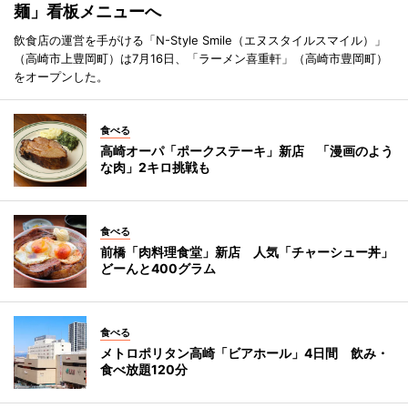
麺」看板メニューへ
飲食店の運営を手がける「N-Style Smile（エヌスタイルスマイル）」
（高崎市上豊岡町）は7月16日、「ラーメン喜重軒」（高崎市豊岡町）
をオープンした。
食べる
高崎オーパ「ポークステーキ」新店 「漫画のよう
な肉」2キロ挑戦も
食べる
前橋「肉料理食堂」新店 人気「チャーシュー丼」
どーんと400グラム
食べる
メトロポリタン高崎「ビアホール」4日間 飲み・
食べ放題120分