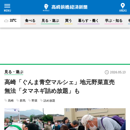
33°C
食べる
見る・遊ぶ
買う
暮らす・働く
学ぶ・知る
見る・遊ぶ
2026.05.13
高崎「ぐんま青空マルシェ」地元野菜直売
無法「タマネギ詰め放題」も
高崎
群馬
野菜
詰め放題