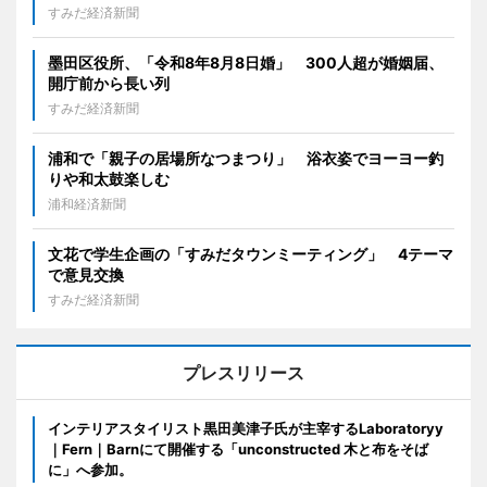
すみだ経済新聞
墨田区役所、「令和8年8月8日婚」 300人超が婚姻届、
開庁前から長い列
すみだ経済新聞
浦和で「親子の居場所なつまつり」 浴衣姿でヨーヨー釣
りや和太鼓楽しむ
浦和経済新聞
文花で学生企画の「すみだタウンミーティング」 4テーマ
で意見交換
すみだ経済新聞
プレスリリース
インテリアスタイリスト黒田美津子氏が主宰するLaboratoryy
｜Fern｜Barnにて開催する「unconstructed 木と布をそば
に」へ参加。