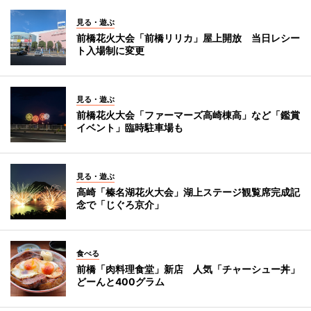
見る・遊ぶ
前橋花火大会「前橋リリカ」屋上開放 当日レシー
ト入場制に変更
見る・遊ぶ
前橋花火大会「ファーマーズ高崎棟高」など「鑑賞
イベント」臨時駐車場も
見る・遊ぶ
高崎「榛名湖花火大会」湖上ステージ観覧席完成記
念で「じぐろ京介」
食べる
前橋「肉料理食堂」新店 人気「チャーシュー丼」
どーんと400グラム