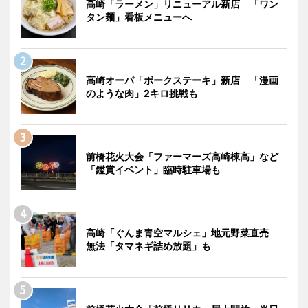
高崎「ラーメン」リニューアル新店 「ワン
タン麺」看板メニューへ
高崎オーパ「ポークステーキ」新店 「漫画
のような肉」2キロ挑戦も
前橋花火大会「ファーマーズ高崎棟高」など
「鑑賞イベント」臨時駐車場も
高崎「ぐんま青空マルシェ」地元野菜直売
無法「タマネギ詰め放題」も