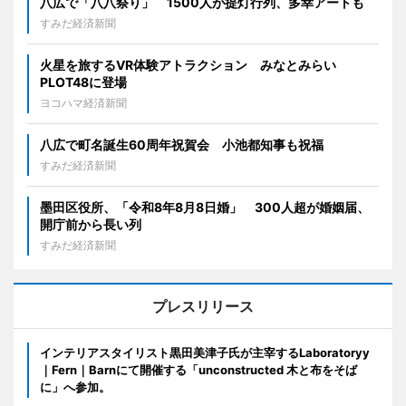
八広で「八八祭り」 1500人が提灯行列、多幸アートも
すみだ経済新聞
火星を旅するVR体験アトラクション みなとみらい
PLOT48に登場
ヨコハマ経済新聞
八広で町名誕生60周年祝賀会 小池都知事も祝福
すみだ経済新聞
墨田区役所、「令和8年8月8日婚」 300人超が婚姻届、
開庁前から長い列
すみだ経済新聞
プレスリリース
インテリアスタイリスト黒田美津子氏が主宰するLaboratoryy
｜Fern｜Barnにて開催する「unconstructed 木と布をそば
に」へ参加。