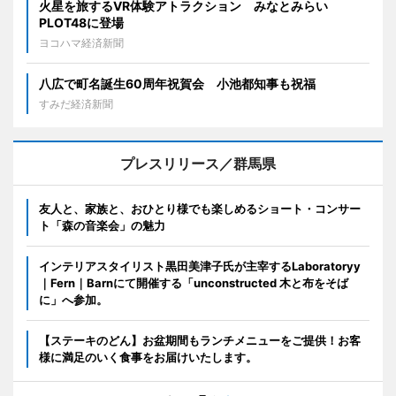
火星を旅するVR体験アトラクション みなとみらい
PLOT48に登場
ヨコハマ経済新聞
八広で町名誕生60周年祝賀会 小池都知事も祝福
すみだ経済新聞
プレスリリース／群馬県
友人と、家族と、おひとり様でも楽しめるショート・コンサー
ト「森の音楽会」の魅力
インテリアスタイリスト黒田美津子氏が主宰するLaboratoryy
｜Fern｜Barnにて開催する「unconstructed 木と布をそば
に」へ参加。
【ステーキのどん】お盆期間もランチメニューをご提供！お客
様に満足のいく食事をお届けいたします。