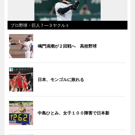
プロ野球・巨人７―３ヤクルト
鳴門渦潮が２回戦へ 高校野球
日本、モンゴルに敗れる
中島ひとみ、女子１００障害で日本新