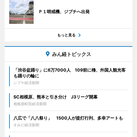
Ｐ１哨戒機、ジブチへ出発
もっと見る
みん経トピックス
「渋谷盆踊り」に6万7000人 109前に櫓、外国人観光客
も踊りの輪に
シブヤ経済新聞
SC相模原、熊本と引き分け J3リーグ開幕
相模原町田経済新聞
八広で「八八祭り」 1500人が提灯行列、多幸アートも
すみだ経済新聞