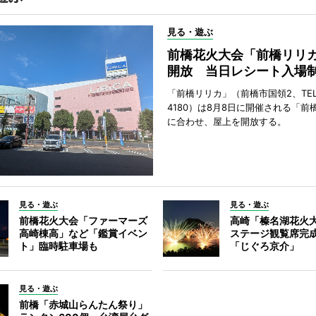
見る・遊ぶ
前橋花火大会「前橋リリ
開放 当日レシート入場
「前橋リリカ」（前橋市国領2、TEL 0
4180）は8月8日に開催される「前
に合わせ、屋上を開放する。
見る・遊ぶ
見る・遊ぶ
前橋花火大会「ファーマーズ
高崎「榛名湖花火
高崎棟高」など「鑑賞イベン
ステージ観覧席完
ト」臨時駐車場も
「じぐろ京介」
見る・遊ぶ
前橋「赤城山らんたん祭り」