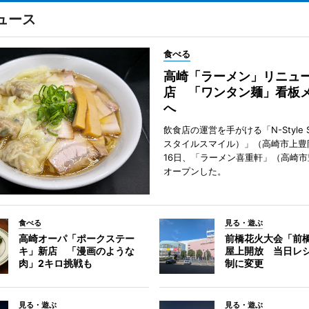
ュース
食べる
高崎「ラーメン」リニュ
店 「ワンタン麺」看板
へ
飲食店の運営を手がける「N-Style S
スタイルスマイル）」（高崎市上豊
16日、「ラーメン喜重軒」（高崎
オープンした。
食べる
見る・遊ぶ
高崎オーパ「ポークステー
前橋花火大会「前
キ」新店 「漫画のような
屋上開放 当日レ
肉」2キロ挑戦も
制に変更
見る・遊ぶ
見る・遊ぶ