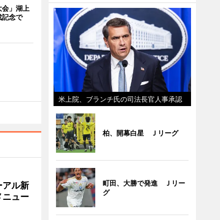
大会」湖上
成記念で
米上院、ブランチ氏の司法長官人事承認
柏、開幕白星 Ｊリーグ
町田、大勝で発進 Ｊリー
ーアル新
グ
メニュー