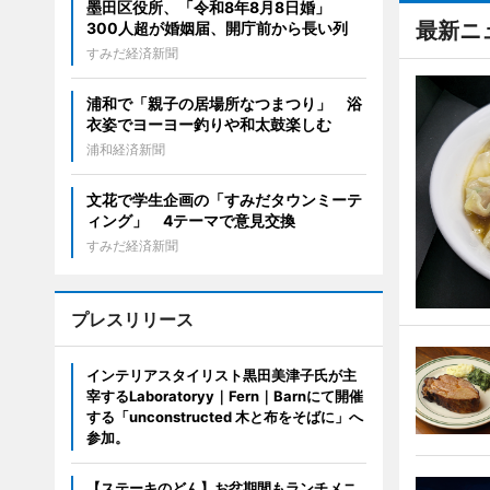
墨田区役所、「令和8年8月8日婚」
最新ニ
300人超が婚姻届、開庁前から長い列
すみだ経済新聞
浦和で「親子の居場所なつまつり」 浴
衣姿でヨーヨー釣りや和太鼓楽しむ
浦和経済新聞
文花で学生企画の「すみだタウンミーテ
ィング」 4テーマで意見交換
すみだ経済新聞
プレスリリース
インテリアスタイリスト黒田美津子氏が主
宰するLaboratoryy｜Fern｜Barnにて開催
する「unconstructed 木と布をそばに」へ
参加。
【ステーキのどん】お盆期間もランチメニ