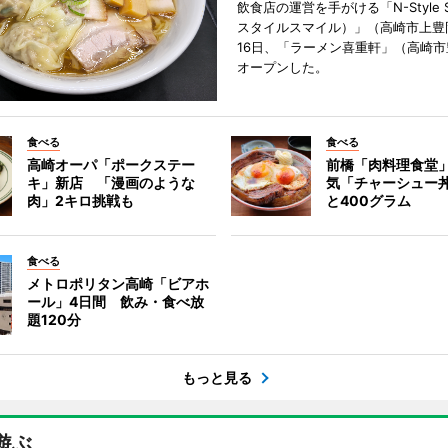
飲食店の運営を手がける「N-Style S
スタイルスマイル）」（高崎市上豊
16日、「ラーメン喜重軒」（高崎
オープンした。
食べる
食べる
高崎オーパ「ポークステー
前橋「肉料理食堂
キ」新店 「漫画のような
気「チャーシュー
肉」2キロ挑戦も
と400グラム
食べる
メトロポリタン高崎「ビアホ
ール」4日間 飲み・食べ放
題120分
もっと見る
遊ぶ