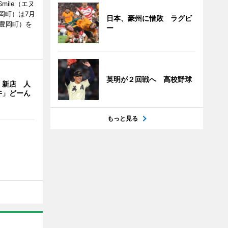
mile（エヌ
岡町）は7月
日本、豪州に惜敗 ラグビ
市豊岡町）を
ー
英明が２回戦へ 高校野球
」新店 人
丼」どーん
もっと見る