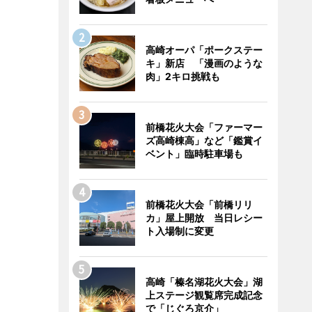
高崎オーパ「ポークステー
キ」新店 「漫画のような
肉」2キロ挑戦も
前橋花火大会「ファーマー
ズ高崎棟高」など「鑑賞イ
ベント」臨時駐車場も
前橋花火大会「前橋リリ
カ」屋上開放 当日レシー
ト入場制に変更
高崎「榛名湖花火大会」湖
上ステージ観覧席完成記念
で「じぐろ京介」