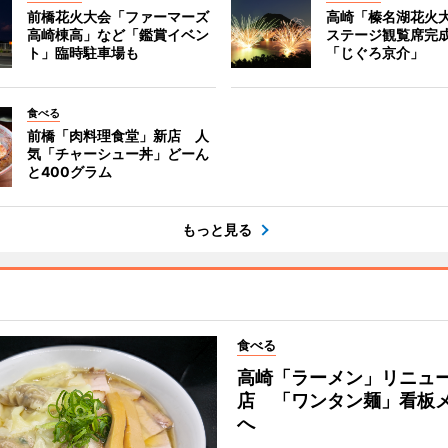
前橋花火大会「ファーマーズ
高崎「榛名湖花火
高崎棟高」など「鑑賞イベン
ステージ観覧席完
ト」臨時駐車場も
「じぐろ京介」
食べる
前橋「肉料理食堂」新店 人
気「チャーシュー丼」どーん
と400グラム
もっと見る
食べる
高崎「ラーメン」リニュ
店 「ワンタン麺」看板
へ