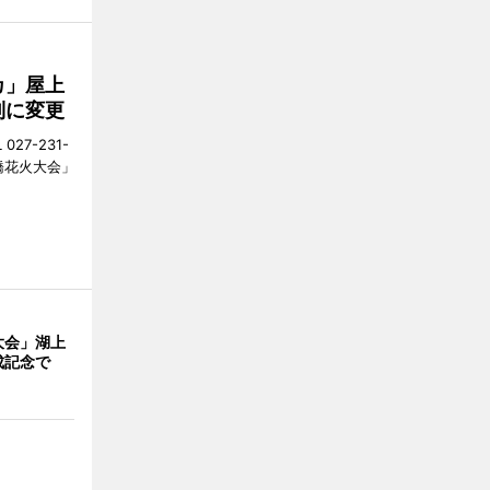
カ」屋上
制に変更
27-231-
橋花火大会」
大会」湖上
成記念で