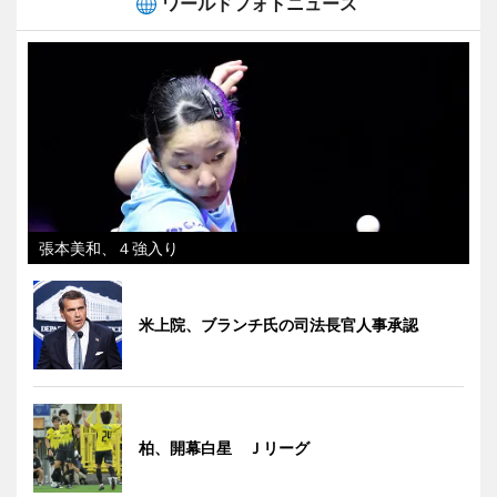
ワールドフォトニュース
張本美和、４強入り
米上院、ブランチ氏の司法長官人事承認
柏、開幕白星 Ｊリーグ