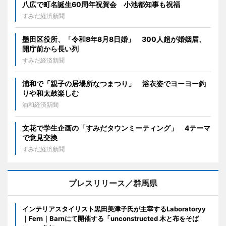
八広で町名誕生60周年祝賀会 小池都知事も祝福
すみだ経済新聞
墨田区役所、「令和8年8月8日婚」 300人超が婚姻届、
開庁前から長い列
すみだ経済新聞
浦和で「親子の居場所なつまつり」 浴衣姿でヨーヨー釣
りや和太鼓楽しむ
浦和経済新聞
文花で学生企画の「すみだタウンミーティング」 4テーマ
で意見交換
すみだ経済新聞
プレスリリース／群馬県
インテリアスタイリスト黒田美津子氏が主宰するLaboratoryy
｜Fern｜Barnにて開催する「unconstructed 木と布をそば