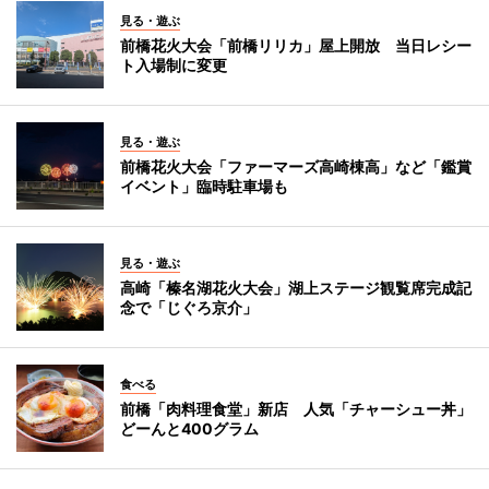
見る・遊ぶ
前橋花火大会「前橋リリカ」屋上開放 当日レシー
ト入場制に変更
見る・遊ぶ
前橋花火大会「ファーマーズ高崎棟高」など「鑑賞
イベント」臨時駐車場も
見る・遊ぶ
高崎「榛名湖花火大会」湖上ステージ観覧席完成記
念で「じぐろ京介」
食べる
前橋「肉料理食堂」新店 人気「チャーシュー丼」
どーんと400グラム