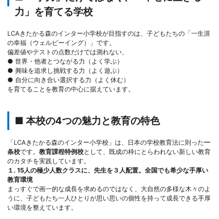
力」を育てる学校
LCAきたかる森のインター小学校が目指すのは、子どもたちの「一生涯
の幸福（ウェルビーイング）」です。
偏差値やテストの点数だけでは測れない、
● 世界・他者とつながる力（よく学ぶ）
● 興味を追求し挑戦する力（よく遊ぶ）
● 自分に向き合い選択する力（よく休む）
を育てることを教育の中心に据えています。
■ 本校の4つの魅力と教育の特色
「LCAきたかる森のインター小学校」は、日本の学校教育法に則った
一
条校
です。
教育課程特例校
として、既成の枠にとらわれない新しい教育
のカタチを実践しています。
１. 15人の極少人数クラスに、先生を３人配置。全国でも希少な手厚い
教育環境
まっすぐで画一的な成長を求めるのではなく、大自然の多様な木々のよ
うに、子どもたち一人ひとりが思い思いの個性を持って成長できる手厚
い環境を整えています。