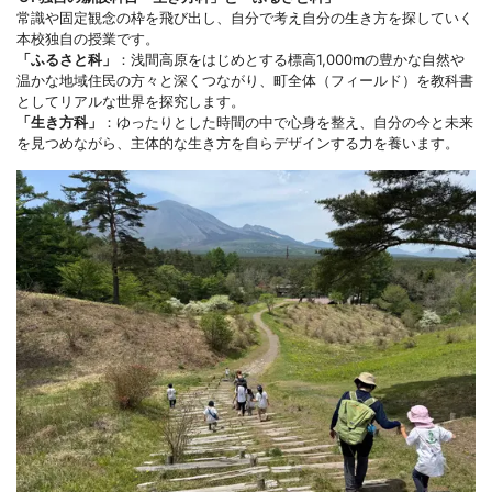
常識や固定観念の枠を飛び出し、自分で考え自分の生き方を探していく
本校独自の授業です。
「ふるさと科」
：浅間高原をはじめとする標高1,000mの豊かな自然や
温かな地域住民の方々と深くつながり、町全体（フィールド）を教科書
としてリアルな世界を探究します。
「生き方科」
：ゆったりとした時間の中で心身を整え、自分の今と未来
を見つめながら、主体的な生き方を自らデザインする力を養います。