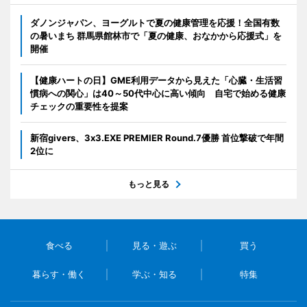
ダノンジャパン、ヨーグルトで夏の健康管理を応援！全国有数
の暑いまち 群馬県館林市で「夏の健康、おなかから応援式」を
開催
【健康ハートの日】GME利用データから見えた「心臓・生活習
慣病への関心」は40～50代中心に高い傾向 自宅で始める健康
チェックの重要性を提案
新宿givers、3x3.EXE PREMIER Round.7優勝 首位撃破で年間
2位に
もっと見る
食べる
見る・遊ぶ
買う
暮らす・働く
学ぶ・知る
特集