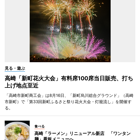
見る・遊ぶ
高崎「新町花火大会」有料席100席当日販売、打ち
上げ地点至近
「高崎市新町商工会」は8月16日、「新町烏川総合グラウンド」（高崎
市新町）で「第33回新町ふるさと祭り花火大会・灯籠流し」を開催す
る。
食べる
高崎「ラーメン」リニューアル新店 「ワンタン
麺」看板メニューへ