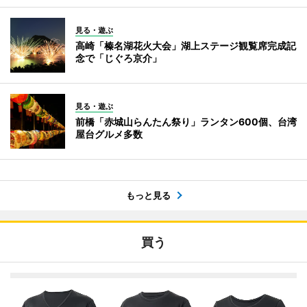
見る・遊ぶ
高崎「榛名湖花火大会」湖上ステージ観覧席完成記
念で「じぐろ京介」
見る・遊ぶ
前橋「赤城山らんたん祭り」ランタン600個、台湾
屋台グルメ多数
もっと見る
買う