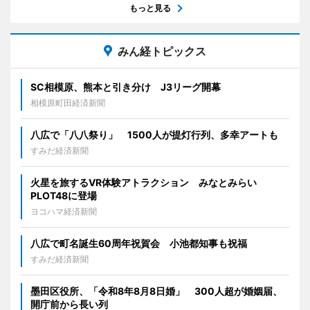
もっと見る
みん経トピックス
SC相模原、熊本と引き分け J3リーグ開幕
相模原町田経済新聞
八広で「八八祭り」 1500人が提灯行列、多幸アートも
すみだ経済新聞
火星を旅するVR体験アトラクション みなとみらい
PLOT48に登場
ヨコハマ経済新聞
八広で町名誕生60周年祝賀会 小池都知事も祝福
すみだ経済新聞
墨田区役所、「令和8年8月8日婚」 300人超が婚姻届、
開庁前から長い列