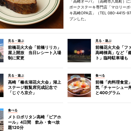
「高崎オーパ」（高崎市八島町）に7
ポークステーキ専門店「マロリーポ
キ高崎OPA店」（TEL 080-4415-
プンした。
見る・遊ぶ
見る・遊ぶ
前橋花火大会「前橋リリカ」
前橋花火大会「フ
屋上開放 当日レシート入場
高崎棟高」など「
制に変更
ト」臨時駐車場も
見る・遊ぶ
食べる
高崎「榛名湖花火大会」湖上
前橋「肉料理食堂
ステージ観覧席完成記念で
気「チャーシュー
「じぐろ京介」
と400グラム
食べる
メトロポリタン高崎「ビアホ
ール」4日間 飲み・食べ放
題120分