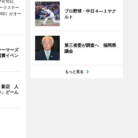
月10日、
ークステー
プロ野球・中日４―１ヤク
9760）がオー
ルト
第三者委が調査へ 福岡県
ァーマーズ
議会
鑑賞イベン
もっと見る
」新店 人
丼」どーん