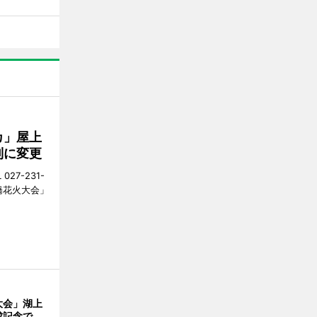
カ」屋上
制に変更
27-231-
橋花火大会」
大会」湖上
成記念で