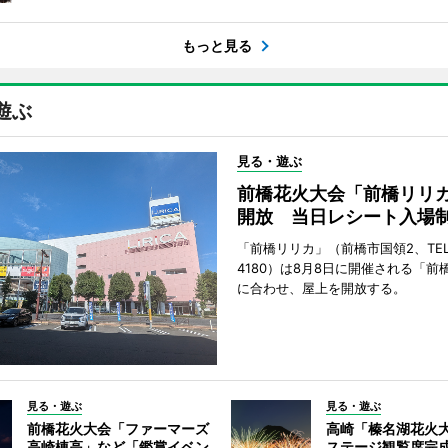
もっと見る
遊ぶ
見る・遊ぶ
前橋花火大会「前橋リリ
開放 当日レシート入場
「前橋リリカ」（前橋市国領2、TEL 0
4180）は8月8日に開催される「前
に合わせ、屋上を開放する。
見る・遊ぶ
見る・遊ぶ
前橋花火大会「ファーマーズ
高崎「榛名湖花火
高崎棟高」など「鑑賞イベン
ステージ観覧席完