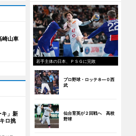
高崎山車
若手主体の日本、ＰＳＧに完敗
プロ野球・ロッテ８―０西
武
ーキ」新
仙台育英が２回戦へ 高校
野球
キロ挑