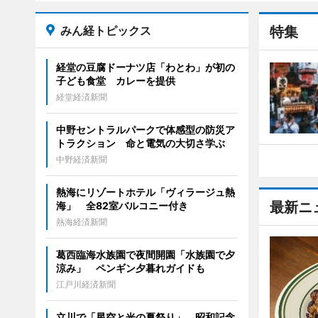
みん経トピックス
特集
経堂の豆腐ドーナツ店「わとわ」が初の
子ども食堂 カレーを提供
経堂経済新聞
中野セントラルパークで体感型の防災ア
トラクション 命と電気の大切さ学ぶ
中野経済新聞
熱海にリゾートホテル「ヴィラージュ熱
最新ニ
海」 全82室バルコニー付き
熱海経済新聞
葛西臨海水族園で夜間開園「水族園で夕
涼み」 ペンギン夕暮れガイドも
江戸川経済新聞
立川で「星空と光の夏祭り」 昭和記念