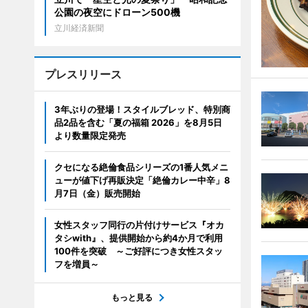
公園の夜空にドローン500機
立川経済新聞
プレスリリース
3年ぶりの登場！スタイルブレッド、特別商
品2品を含む「夏の福箱 2026」を8月5日
より数量限定発売
クセになる絶倫食品シリーズの1番人気メニ
ューが値下げ再販決定「絶倫カレー中辛」8
月7日（金）販売開始
女性スタッフ同行の片付けサービス『オカ
タシwith』、提供開始から約4か月で利用
100件を突破 ～ご好評につき女性スタッ
フを増員～
もっと見る