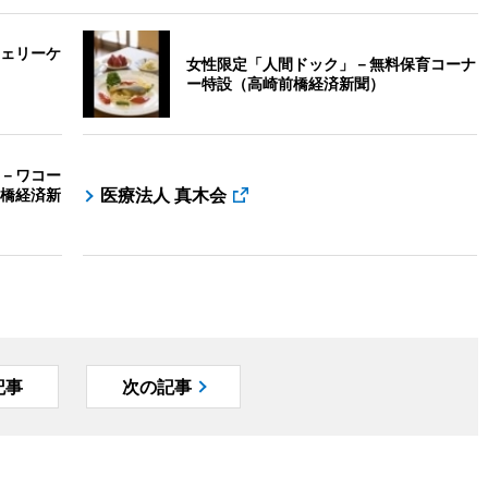
ェリーケ
女性限定「人間ドック」－無料保育コーナ
ー特設（高崎前橋経済新聞）
－ワコー
医療法人 真木会
橋経済新
記事
次の記事