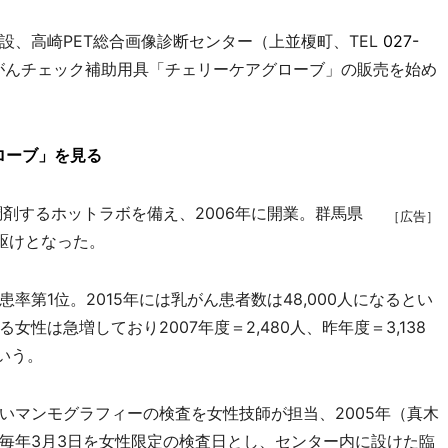
、高崎PET総合画像診断センター（上並榎町、TEL
027-
がんチェック補助用具「チェリーケアグローブ」の販売を始め
ローブ」を見る
調剤するホットラボを備え、2006年に開業。群馬県
［広告］
先駆けとなった。
第1位。2015年には乳がん患者数は48,000人になるとい
性は急増しており2007年度＝2,480人、昨年度＝3,138
いう。
マンモグラフィーの検査を女性技師が担当、2005年（真木
毎年3月3日を女性限定の検査日とし、センター内に設けた臨