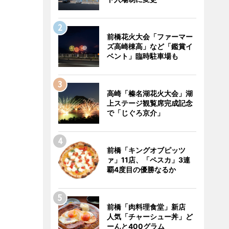
前橋花火大会「ファーマー
ズ高崎棟高」など「鑑賞イ
ベント」臨時駐車場も
高崎「榛名湖花火大会」湖
上ステージ観覧席完成記念
で「じぐろ京介」
前橋「キングオブピッツ
ァ」11店、「ペスカ」3連
覇4度目の優勝なるか
前橋「肉料理食堂」新店
人気「チャーシュー丼」ど
ーんと400グラム