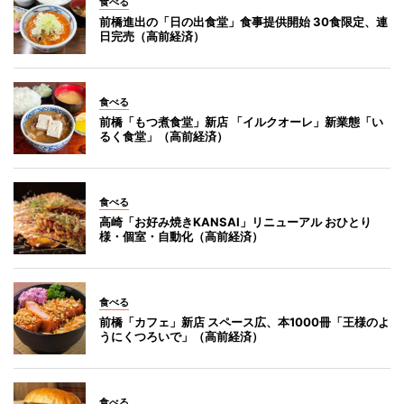
食べる
前橋進出の「日の出食堂」食事提供開始 30食限定、連
日完売（高前経済）
食べる
前橋「もつ煮食堂」新店 「イルクオーレ」新業態「い
るく食堂」（高前経済）
食べる
高崎「お好み焼きKANSAI」リニューアル おひとり
様・個室・自動化（高前経済）
食べる
前橋「カフェ」新店 スペース広、本1000冊「王様のよ
うにくつろいで」（高前経済）
食べる