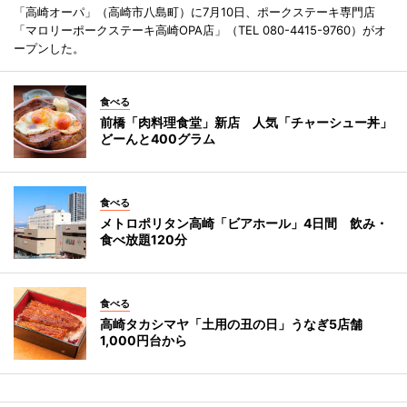
「高崎オーパ」（高崎市八島町）に7月10日、ポークステーキ専門店
「マロリーポークステーキ高崎OPA店」（TEL 080-4415-9760）がオ
ープンした。
食べる
前橋「肉料理食堂」新店 人気「チャーシュー丼」
どーんと400グラム
食べる
メトロポリタン高崎「ビアホール」4日間 飲み・
食べ放題120分
食べる
高崎タカシマヤ「土用の丑の日」うなぎ5店舗
1,000円台から