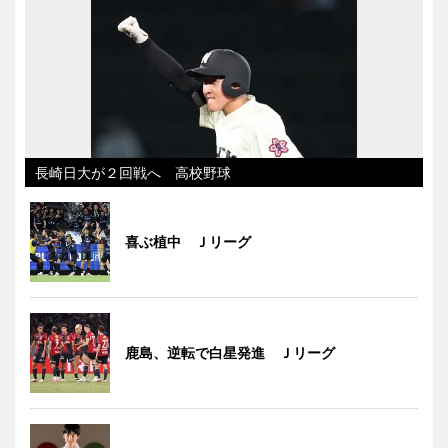
長崎日大が２回戦へ 高校野球
喜ぶ植中 Ｊリーグ
鹿島、逆転で白星発進 Ｊリーグ