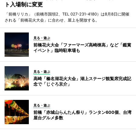
ト入場制に変更
「前橋リリカ」（前橋市国領2、TEL 027-231-4180）は8月8日に開催
される「前橋花火大会」に合わせ、屋上を開放する。
見る・遊ぶ
前橋花火大会「ファーマーズ高崎棟高」など「鑑賞
イベント」臨時駐車場も
見る・遊ぶ
高崎「榛名湖花火大会」湖上ステージ観覧席完成記
念で「じぐろ京介」
見る・遊ぶ
前橋「赤城山らんたん祭り」ランタン600個、台湾
屋台グルメ多数