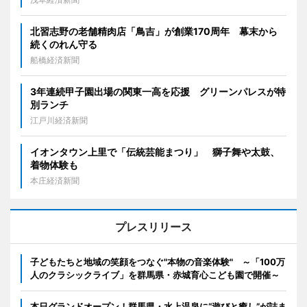
北習志野の老舗精肉店「鳥吉」が創業170周年 幕末から
続くのれん守る
船橋経済新聞
3年連続甲子園出場の関東一高を応援 グリーンパレスが特
別ランチ
江戸川経済新聞
イオンタウン上里で「伝統芸能まつり」 獅子舞や太鼓、
着物体験も
本庄経済新聞
プレスリリース
子どもたちと地域の笑顔をつなぐ"本物の音楽体験" ～「100万
人のクラシックライブ」を群馬県・赤城育心こども園で開催～
本日グランドオープン！群馬県・水上温泉に“遊びと癒し”が詰ま