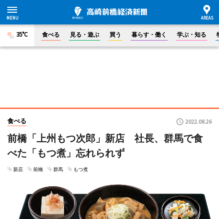
35°C
食べる
見る・遊ぶ
買う
暮らす・働く
学ぶ・知る
食べる
2022.08.26
前橋「上州もつ次郎」新店 社長、群馬で食
べた「もつ煮」忘れられず
新店
前橋
群馬
もつ煮