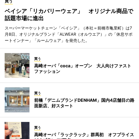
買う
ベイシア「リカバリーウェア」 オリジナル商品で
話題市場に進出
スーパーマーケットチェーン「ベイシア」（本社＝前橋市亀里町）は7
月8日、オリジナルブランド「ALWEAR（オルウエア）」の「休息サポ
ートインナー」「ルームウェア」を発売した。
買う
高崎オーパ「coca」オープン 大人向けファスト
ファッション
買う
前橋「デニムブランドDENHAM」国内4店舗目の路
面新店、好スタート
買う
高崎オーパ「ラックラック」群馬初 オフプライス