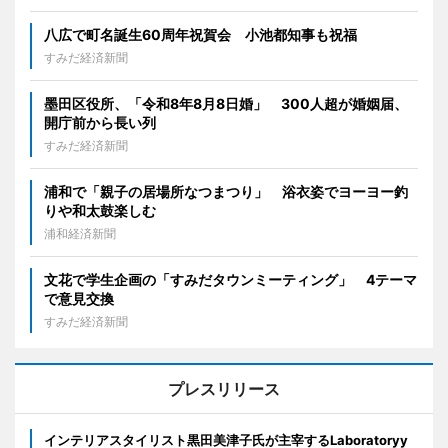
八広で町名誕生60周年祝賀会 小池都知事も祝福
すみだ経済新聞
墨田区役所、「令和8年8月8日婚」 300人超が婚姻届、
開庁前から長い列
すみだ経済新聞
浦和で「親子の居場所なつまつり」 浴衣姿でヨーヨー釣
りや和太鼓楽しむ
浦和経済新聞
文花で学生企画の「すみだタウンミーティング」 4テーマ
で意見交換
すみだ経済新聞
プレスリリース
インテリアスタイリスト黒田美津子氏が主宰するLaboratoryy