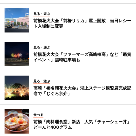
見る・遊ぶ
前橋花火大会「前橋リリカ」屋上開放 当日レシー
ト入場制に変更
見る・遊ぶ
前橋花火大会「ファーマーズ高崎棟高」など「鑑賞
イベント」臨時駐車場も
見る・遊ぶ
高崎「榛名湖花火大会」湖上ステージ観覧席完成記
念で「じぐろ京介」
食べる
前橋「肉料理食堂」新店 人気「チャーシュー丼」
どーんと400グラム