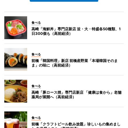
食べる
高崎「海鮮丼」専門店新店 並・大・特盛各50種類、1
日300個も（高前経済）
食べる
前橋「韓国料理」新店 前橋産野菜「本場韓国そのま
ま」の味に（高前経済）
食べる
高崎「豚ロース焼」専門店新店 「健康は食から」老舗
薬局が展開へ（高前経済）
食べる
前橋「クラフトビール飲み放題」珍しいもの集めまし