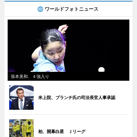
ワールドフォトニュース
張本美和、４強入り
米上院、ブランチ氏の司法長官人事承認
柏、開幕白星 Ｊリーグ