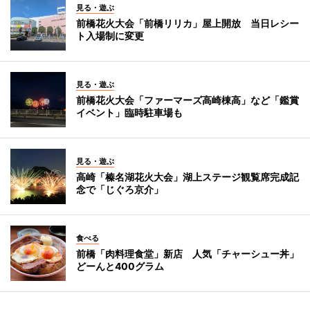
見る・遊ぶ
前橋花火大会「前橋リリカ」屋上開放 当日レシー
ト入場制に変更
見る・遊ぶ
前橋花火大会「ファーマーズ高崎棟高」など「鑑賞
イベント」臨時駐車場も
見る・遊ぶ
高崎「榛名湖花火大会」湖上ステージ観覧席完成記
念で「じぐろ京介」
食べる
前橋「肉料理食堂」新店 人気「チャーシュー丼」
どーんと400グラム