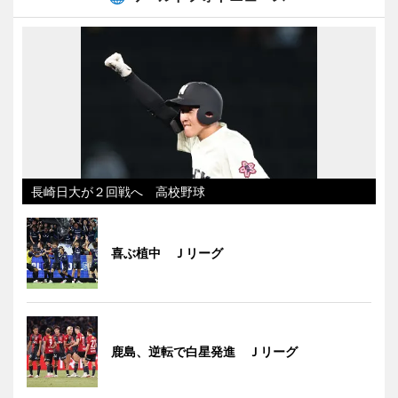
長崎日大が２回戦へ 高校野球
喜ぶ植中 Ｊリーグ
鹿島、逆転で白星発進 Ｊリーグ