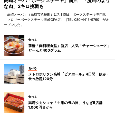
高崎オーパ「ポークステーキ」新店 「漫画のよう
な肉」2キロ挑戦も
「高崎オーパ」（高崎市八島町）に7月10日、ポークステーキ専門店
「マロリーポークステーキ高崎OPA店」（TEL 080-4415-9760）がオ
ープンした。
食べる
前橋「肉料理食堂」新店 人気「チャーシュー丼」
どーんと400グラム
食べる
メトロポリタン高崎「ビアホール」4日間 飲み・
食べ放題120分
食べる
高崎タカシマヤ「土用の丑の日」うなぎ5店舗
1,000円台から