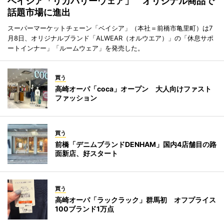
ベイシア「リカバリーウェア」 オリジナル商品で
話題市場に進出
スーパーマーケットチェーン「ベイシア」（本社＝前橋市亀里町）は7
月8日、オリジナルブランド「ALWEAR（オルウエア）」の「休息サポ
ートインナー」「ルームウェア」を発売した。
買う
高崎オーパ「coca」オープン 大人向けファスト
ファッション
買う
前橋「デニムブランドDENHAM」国内4店舗目の路
面新店、好スタート
買う
高崎オーパ「ラックラック」群馬初 オフプライス
100ブランド1万点