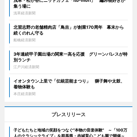
浅草・松が谷にニットカフェ「ito-mori」 編み物好きが
集う場に
浅草経済新聞
北習志野の老舗精肉店「鳥吉」が創業170周年 幕末から
続くのれん守る
船橋経済新聞
3年連続甲子園出場の関東一高を応援 グリーンパレスが特
別ランチ
江戸川経済新聞
イオンタウン上里で「伝統芸能まつり」 獅子舞や太鼓、
着物体験も
本庄経済新聞
プレスリリース
子どもたちと地域の笑顔をつなぐ"本物の音楽体験" ～「100万
人のクラシックライブ」を群馬県・赤城育心こども園で開催～