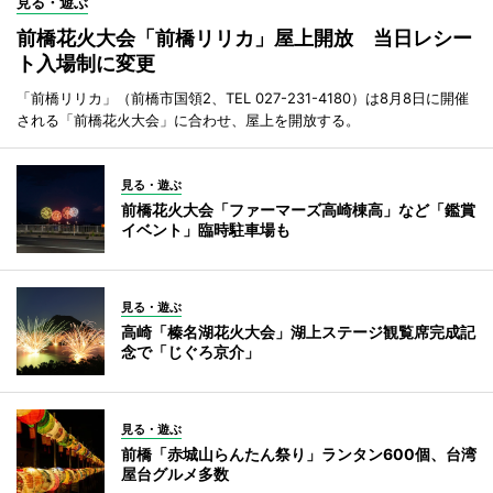
見る・遊ぶ
前橋花火大会「前橋リリカ」屋上開放 当日レシー
ト入場制に変更
「前橋リリカ」（前橋市国領2、TEL 027-231-4180）は8月8日に開催
される「前橋花火大会」に合わせ、屋上を開放する。
見る・遊ぶ
前橋花火大会「ファーマーズ高崎棟高」など「鑑賞
イベント」臨時駐車場も
見る・遊ぶ
高崎「榛名湖花火大会」湖上ステージ観覧席完成記
念で「じぐろ京介」
見る・遊ぶ
前橋「赤城山らんたん祭り」ランタン600個、台湾
屋台グルメ多数