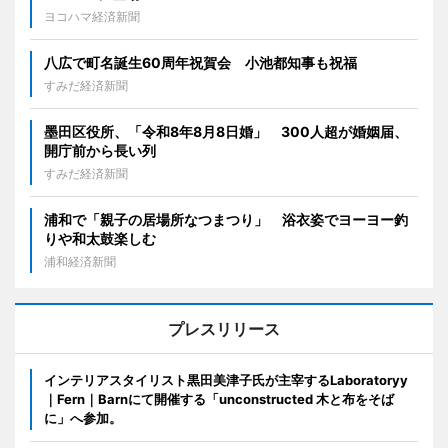
ヨコハマ経済新聞
八広で町名誕生60周年祝賀会 小池都知事も祝福
すみだ経済新聞
墨田区役所、「令和8年8月8日婚」 300人超が婚姻届、
開庁前から長い列
すみだ経済新聞
浦和で「親子の居場所なつまつり」 浴衣姿でヨーヨー釣
りや和太鼓楽しむ
浦和経済新聞
プレスリリース
インテリアスタイリスト黒田美津子氏が主宰するLaboratoryy
｜Fern｜Barnにて開催する「unconstructed 木と布をそば
に」へ参加。