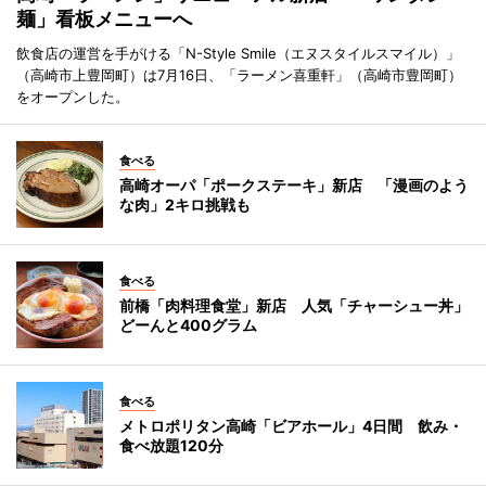
麺」看板メニューへ
飲食店の運営を手がける「N-Style Smile（エヌスタイルスマイル）」
（高崎市上豊岡町）は7月16日、「ラーメン喜重軒」（高崎市豊岡町）
をオープンした。
食べる
高崎オーパ「ポークステーキ」新店 「漫画のよう
な肉」2キロ挑戦も
食べる
前橋「肉料理食堂」新店 人気「チャーシュー丼」
どーんと400グラム
食べる
メトロポリタン高崎「ビアホール」4日間 飲み・
食べ放題120分