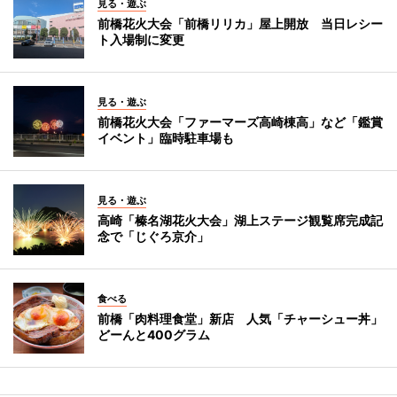
見る・遊ぶ
前橋花火大会「前橋リリカ」屋上開放 当日レシー
ト入場制に変更
見る・遊ぶ
前橋花火大会「ファーマーズ高崎棟高」など「鑑賞
イベント」臨時駐車場も
見る・遊ぶ
高崎「榛名湖花火大会」湖上ステージ観覧席完成記
念で「じぐろ京介」
食べる
前橋「肉料理食堂」新店 人気「チャーシュー丼」
どーんと400グラム