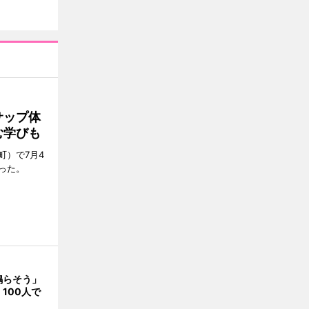
サップ体
む学びも
町）で7月4
った。
鳴らそう」
100人で