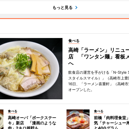
もっと見る
食べる
高崎「ラーメン」リニュ
店 「ワンタン麺」看板
へ
飲食店の運営を手がける「N-Style S
スタイルスマイル）」（高崎市上豊
16日、「ラーメン喜重軒」（高崎
オープンした。
食べる
食べる
高崎オーパ「ポークステー
前橋「肉料理食堂
キ」新店 「漫画のような
気「チャーシュー
肉」2キロ挑戦も
と400グラム