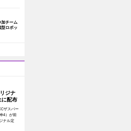
参加チーム
戦型ロボッ
リジナ
生に配布
CCザスパー
神4）が前
ジナル定