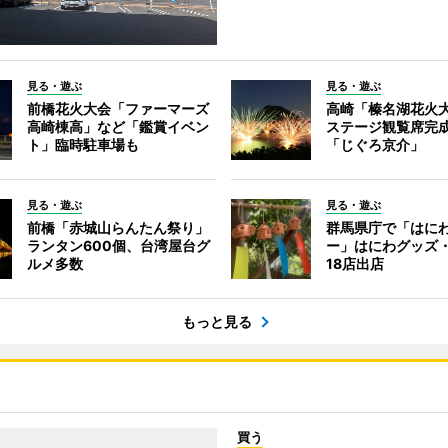
見る・遊ぶ
見る・遊ぶ
前橋花火大会「ファーマーズ
高崎「榛名湖花火
高崎棟高」など「鑑賞イベン
ステージ観覧席完
ト」臨時駐車場も
「じぐろ京介」
見る・遊ぶ
見る・遊ぶ
前橋「赤城山らんたん祭り」
群馬県庁で「はに
ランタン600個、台湾屋台グ
ー」はにわグッズ
ルメ多数
18店出店
もっと見る
買う