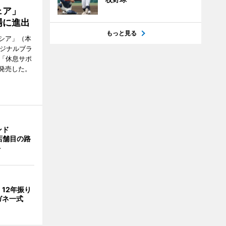
ウェア」
場に進出
もっと見る
シア」（本
リジナルブラ
の「休息サポ
発売した。
ンド
4店舗目の路
ト
」12年振り
ガネ一式