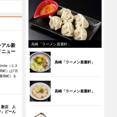
高崎「ラーメン喜重軒」
ーアル新
メニュー
高崎「ラーメン喜重軒」
mile（エヌ
岡町）は7月
市豊岡町）を
高崎「ラーメン喜重軒」
」新店 人
丼」どーん