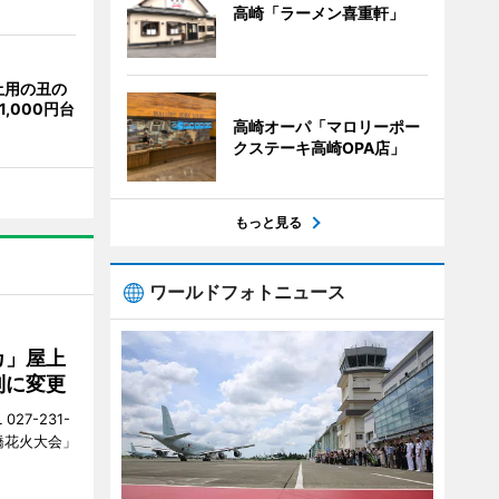
高崎「ラーメン喜重軒」
土用の丑の
,000円台
高崎オーパ「マロリーポー
クステーキ高崎OPA店」
もっと見る
ワールドフォトニュース
カ」屋上
制に変更
27-231-
橋花火大会」