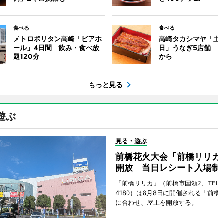
食べる
食べる
メトロポリタン高崎「ビアホ
高崎タカシマヤ「
ール」4日間 飲み・食べ放
日」うなぎ5店舗 1
題120分
から
もっと見る
遊ぶ
見る・遊ぶ
前橋花火大会「前橋リリ
開放 当日レシート入場
「前橋リリカ」（前橋市国領2、TEL 0
4180）は8月8日に開催される「前
に合わせ、屋上を開放する。