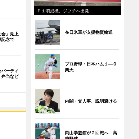
Ｐ１哨戒機、ジブチへ出発
在日米軍が支援物資輸送
大会」湖上
成記念で
プロ野球・日本ハム１―０
楽天
わパーティ
・弁当など
内閣・党人事、説明避ける
岡山学芸館が２回戦へ 高
校野球