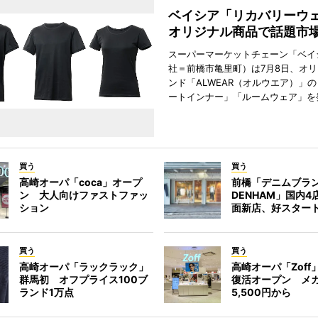
ベイシア「リカバリー
オリジナル商品で話題市
スーパーマーケットチェーン「ベイ
社＝前橋市亀里町）は7月8日、オ
ンド「ALWEAR（オルウエア）」
ートインナー」「ルームウェア」を
買う
買う
高崎オーパ「coca」オープ
前橋「デニムブラ
ン 大人向けファストファッ
DENHAM」国内
ション
面新店、好スター
買う
買う
高崎オーパ「ラックラック」
高崎オーパ「Zoff
群馬初 オフプライス100ブ
復活オープン メ
ランド1万点
5,500円から