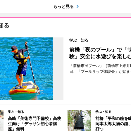
もっと見る
知る
学ぶ・知る
前橋「夜のプール」で「
験」安全に水遊びを楽し
「前橋市民プール」（前橋市上細井
日、「プールサップ体験会」が始ま
学ぶ・知る
学ぶ・知る
高崎「美術専門予備校」高校
前橋「平和の鐘を
生向け「デッサン初心者講
岡本太郎太陽の鐘、
座」無料
打つ