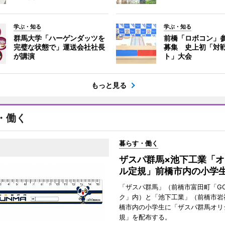
学ぶ・知る
学ぶ・知る
群馬大学「ハーゲンダッツを
前橋「ロボコン」
完璧な状態で」運送会社社長
募集 史上初「対
が講演
ト」大会
もっと見る
・働く
暮らす・働く
ザスパ群馬×池下工業「オ
ル定規」前橋市内の小学
「ザスパ群馬」（前橋市富田町「G
ク」内）と「池下工業」（前橋市岩
橋市内の小学生に「ザスパ群馬オリ
規」を配布する。