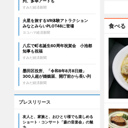
列、多幸アートも
すみだ経済新聞
火星を旅するVR体験アトラクション
食べる
みなとみらいPLOT48に登場
ヨコハマ経済新聞
八広で町名誕生60周年祝賀会 小池都
知事も祝福
すみだ経済新聞
墨田区役所、「令和8年8月8日婚」
300人超が婚姻届、開庁前から長い列
すみだ経済新聞
プレスリリース
友人と、家族と、おひとり様でも楽しめる
ショート・コンサート「森の音楽会」の魅
力