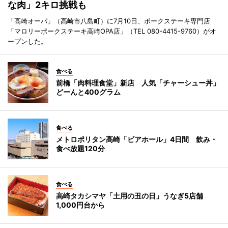
な肉」2キロ挑戦も
「高崎オーパ」（高崎市八島町）に7月10日、ポークステーキ専門店
「マロリーポークステーキ高崎OPA店」（TEL 080-4415-9760）がオ
ープンした。
食べる
前橋「肉料理食堂」新店 人気「チャーシュー丼」
どーんと400グラム
食べる
メトロポリタン高崎「ビアホール」4日間 飲み・
食べ放題120分
食べる
高崎タカシマヤ「土用の丑の日」うなぎ5店舗
1,000円台から