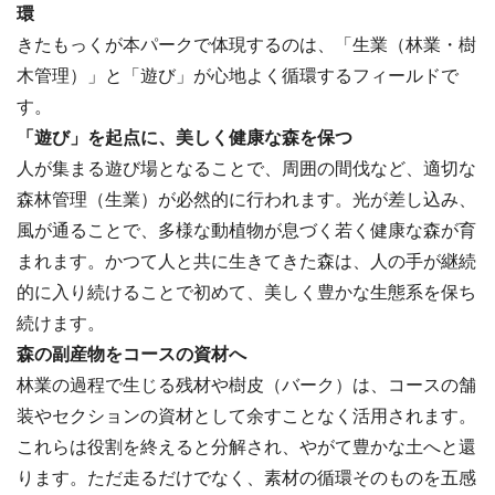
環
きたもっくが本パークで体現するのは、「生業（林業・樹
木管理）」と「遊び」が心地よく循環するフィールドで
す。
「遊び」を起点に、美しく健康な森を保つ
人が集まる遊び場となることで、周囲の間伐など、適切な
森林管理（生業）が必然的に行われます。光が差し込み、
風が通ることで、多様な動植物が息づく若く健康な森が育
まれます。かつて人と共に生きてきた森は、人の手が継続
的に入り続けることで初めて、美しく豊かな生態系を保ち
続けます。
森の副産物をコースの資材へ
林業の過程で生じる残材や樹皮（バーク）は、コースの舗
装やセクションの資材として余すことなく活用されます。
これらは役割を終えると分解され、やがて豊かな土へと還
ります。ただ走るだけでなく、素材の循環そのものを五感