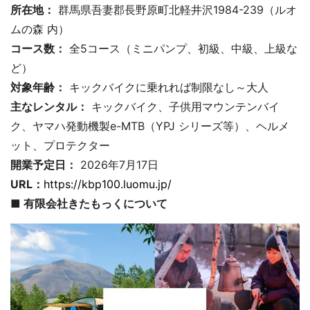
所在地：
群馬県吾妻郡長野原町北軽井沢1984-239（ルオ
ムの森 内）
コース数：
全5コース（ミニパンプ、初級、中級、上級な
ど）
対象年齢：
キックバイクに乗れれば制限なし～大人
主なレンタル：
キックバイク、子供用マウンテンバイ
ク、ヤマハ発動機製e-MTB（YPJ シリーズ等）、ヘルメ
ット、プロテクター
開業予定日：
2026年7月17日
URL：
https://kbp100.luomu.jp/
■ 有限会社きたもっくについて