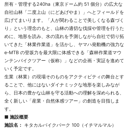
所有・管理する240ha（東京ドーム約 51 個分）の広大な
自社山林「二度上山（にどあげやま）」へとフィールドを
広げてまいります。「人が関わることで美しくなる森づく
り」という理念のもと、山林の適切な伐採や管理を行うた
めに、地形を読み、水の流れを予測しながら自社で切り拓
いてきた「林業作業道」を活かし、ヤマハ発動機の強力な
e-MTB の登坂力を最大限に体感できる「森林作業道マウ
ンテンバイクツアー（仮称）」などの企画・実証を進めて
いく予定です。
生業（林業）の現場そのものをアクティビティの舞台とす
ることで、他にはないダイナミックな地形を楽しみなが
ら、日本の豊かな山林を守る活動への理解を深められる、
全く新しい「産業・自然体感ツアー」の創造を目指しま
す。
■ 施設概要
施設名：
キタカルバイクパーク 100（イチマルマル）