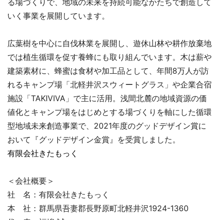
る場づくりで、地域の未来を持続可能なかたちで創造して
いく事業を展開しています。
広葉樹を中心に自伐林業を展開し、遊休山林や耕作放棄地
では植生循環を促す養蜂にも取り組んでいます。木は薪や
建築素材に、蜂蜜は食材や加工品として、年間8万人が訪
れるキャンプ場「北軽井沢スウィートグラス」や企業合宿
施設「TAKIVIVA」で主に活用。浅間北麓の地域資源の価
値化とキャンプ場をはじめとする場づくりを軸にした循環
型地域未来創造事業で、2021年度のグッドデザイン賞に
おいて『グッドデザイン金賞』を受賞しました。
有限会社きたもっく
＜会社概要＞
社 名：有限会社きたもっく
本 社：群馬県吾妻郡長野原町北軽井沢1924-1360