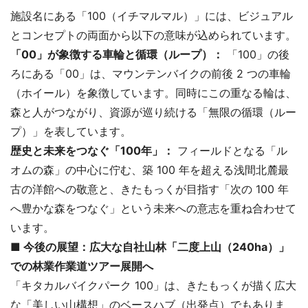
施設名にある「100（イチマルマル）」には、ビジュアル
とコンセプトの両面から以下の意味が込められています。
「00」が象徴する車輪と循環（ループ）：
「100」の後
ろにある「00」は、マウンテンバイクの前後 2 つの車輪
（ホイール）を象徴しています。同時にこの重なる輪は、
森と人がつながり、資源が巡り続ける「無限の循環（ルー
プ）」を表しています。
歴史と未来をつなぐ「100年」：
フィールドとなる「ル
オムの森」の中心に佇む、築 100 年を超える浅間北麓最
古の洋館への敬意と、きたもっくが目指す「次の 100 年
へ豊かな森をつなぐ」という未来への意志を重ね合わせて
います。
■ 今後の展望：広大な自社山林「二度上山（240ha）」
での林業作業道ツアー展開へ
「キタカルバイクパーク 100」は、きたもっくが描く広大
な「美しい山構想」のベースハブ（出発点）でもありま