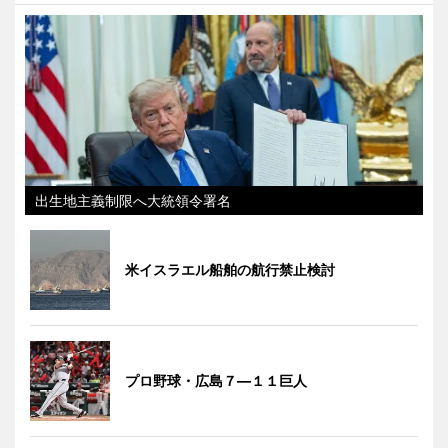
出生地主義制限へ大統領令署名
米イスラエル船舶の航行禁止検討
プロ野球・広島７―１１巨人