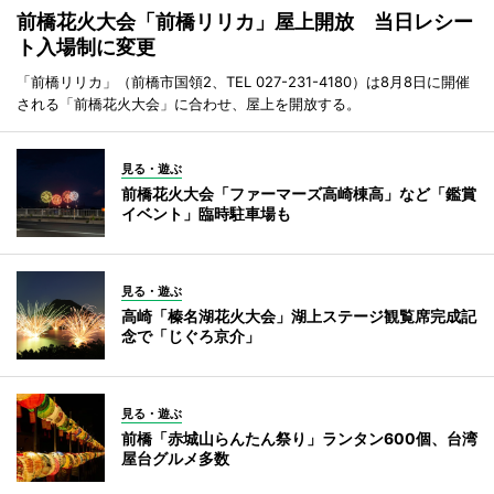
前橋花火大会「前橋リリカ」屋上開放 当日レシー
ト入場制に変更
「前橋リリカ」（前橋市国領2、TEL 027-231-4180）は8月8日に開催
される「前橋花火大会」に合わせ、屋上を開放する。
見る・遊ぶ
前橋花火大会「ファーマーズ高崎棟高」など「鑑賞
イベント」臨時駐車場も
見る・遊ぶ
高崎「榛名湖花火大会」湖上ステージ観覧席完成記
念で「じぐろ京介」
見る・遊ぶ
前橋「赤城山らんたん祭り」ランタン600個、台湾
屋台グルメ多数