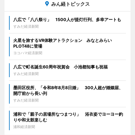
みん経トピックス
八広で「八八祭り」 1500人が提灯行列、多幸アートも
すみだ経済新聞
火星を旅するVR体験アトラクション みなとみらい
PLOT48に登場
ヨコハマ経済新聞
八広で町名誕生60周年祝賀会 小池都知事も祝福
すみだ経済新聞
墨田区役所、「令和8年8月8日婚」 300人超が婚姻届、
開庁前から長い列
すみだ経済新聞
浦和で「親子の居場所なつまつり」 浴衣姿でヨーヨー釣
りや和太鼓楽しむ
浦和経済新聞