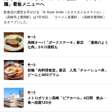
麺」看板メニューへ
飲食店の運営を手がける「N-Style Smile（エヌスタイルスマイル）」
（高崎市上豊岡町）は7月16日、「ラーメン喜重軒」（高崎市豊岡町）
をオープンした。
食べる
高崎オーパ「ポークステーキ」新店 「漫画のよう
な肉」2キロ挑戦も
食べる
前橋「肉料理食堂」新店 人気「チャーシュー丼」
どーんと400グラム
食べる
メトロポリタン高崎「ビアホール」4日間 飲み・
食べ放題120分