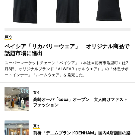
買う
ベイシア「リカバリーウェア」 オリジナル商品で
話題市場に進出
スーパーマーケットチェーン「ベイシア」（本社＝前橋市亀里町）は7
月8日、オリジナルブランド「ALWEAR（オルウエア）」の「休息サポ
ートインナー」「ルームウェア」を発売した。
買う
高崎オーパ「coca」オープン 大人向けファスト
ファッション
買う
前橋「デニムブランドDENHAM」国内4店舗目の路