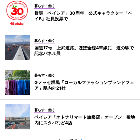
暮らす・働く
群馬「ベイシア」30周年、公式キャラクター「ベ
イB」社員投票で
暮らす・働く
国道17号「上武道路」ほぼ全線4車線に 道の駅で
記念パネル展
暮らす・働く
Gメッセ群馬「ローカルファッションブランドフェ
ア」県内外21社
暮らす・働く
ベイシア「オトナリマート旗艦店」オープン 敷地
内にスタバなど4店