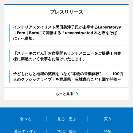
プレスリリース
インテリアスタイリスト黒田美津子氏が主宰するLaboratoryy
｜Fern｜Barnにて開催する「unconstructed 木と布をそば
に」へ参加。
【ステーキのどん】お盆期間もランチメニューをご提供！お客
様に満足のいく食事をお届けいたします。
子どもたちと地域の笑顔をつなぐ"本物の音楽体験" ～「100万
人のクラシックライブ」を群馬県・赤城育心こども園で開催～
もっと見る
食べる
見る・遊ぶ
買う
暮らす・働く
学ぶ・知る
特集