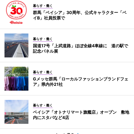
暮らす・働く
群馬「ベイシア」30周年、公式キャラクター「ベ
イB」社員投票で
暮らす・働く
国道17号「上武道路」ほぼ全線4車線に 道の駅で
記念パネル展
暮らす・働く
Gメッセ群馬「ローカルファッションブランドフェ
ア」県内外21社
暮らす・働く
ベイシア「オトナリマート旗艦店」オープン 敷地
内にスタバなど4店