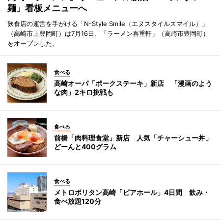
麺」看板メニューへ
飲食店の運営を手がける「N-Style Smile（エヌスタイルスマイル）」
（高崎市上豊岡町）は7月16日、「ラーメン喜重軒」（高崎市豊岡町）
をオープンした。
食べる
高崎オーパ「ポークステーキ」新店 「漫画のよう
な肉」2キロ挑戦も
食べる
前橋「肉料理食堂」新店 人気「チャーシュー丼」
どーんと400グラム
食べる
メトロポリタン高崎「ビアホール」4日間 飲み・
食べ放題120分