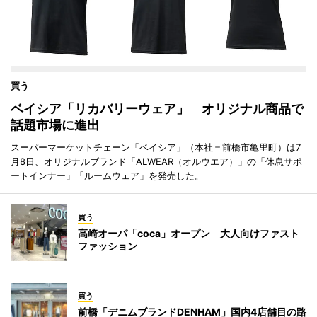
買う
ベイシア「リカバリーウェア」 オリジナル商品で
話題市場に進出
スーパーマーケットチェーン「ベイシア」（本社＝前橋市亀里町）は7
月8日、オリジナルブランド「ALWEAR（オルウエア）」の「休息サポ
ートインナー」「ルームウェア」を発売した。
買う
高崎オーパ「coca」オープン 大人向けファスト
ファッション
買う
前橋「デニムブランドDENHAM」国内4店舗目の路