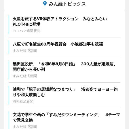
みん経トピックス
火星を旅するVR体験アトラクション みなとみらい
PLOT48に登場
ヨコハマ経済新聞
八広で町名誕生60周年祝賀会 小池都知事も祝福
すみだ経済新聞
墨田区役所、「令和8年8月8日婚」 300人超が婚姻届、
開庁前から長い列
すみだ経済新聞
浦和で「親子の居場所なつまつり」 浴衣姿でヨーヨー釣
りや和太鼓楽しむ
浦和経済新聞
文花で学生企画の「すみだタウンミーティング」 4テーマ
で意見交換
すみだ経済新聞