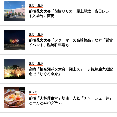
見る・遊ぶ
前橋花火大会「前橋リリカ」屋上開放 当日レシー
ト入場制に変更
見る・遊ぶ
前橋花火大会「ファーマーズ高崎棟高」など「鑑賞
イベント」臨時駐車場も
見る・遊ぶ
高崎「榛名湖花火大会」湖上ステージ観覧席完成記
念で「じぐろ京介」
食べる
前橋「肉料理食堂」新店 人気「チャーシュー丼」
どーんと400グラム