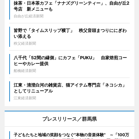
抹茶・日本茶カフェ「ナナズグリーンティー」、自由が丘2
号店 新メニューも
自由が丘経済新聞
皆野で「タイムスリップ横丁」 秩父音頭まつりににぎわ
い添える
秩父経済新聞
八千代「52間の縁側」にカフェ「PUKU」 自家焙煎コー
ヒーやカレー提供
船橋経済新聞
江東・清澄白河の雑貨店、猫アイテム専門店「ネコシカ」
としてリニューアル
江東経済新聞
プレスリリース／群馬県
子どもたちと地域の笑顔をつなぐ"本物の音楽体験" ～「100万