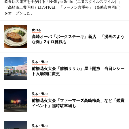
飲食店の運営を手がける「N-Style Smile（エヌスタイルスマイル）」
（高崎市上豊岡町）は7月16日、「ラーメン喜重軒」（高崎市豊岡町）
をオープンした。
食べる
高崎オーパ「ポークステーキ」新店 「漫画のよう
な肉」2キロ挑戦も
見る・遊ぶ
前橋花火大会「前橋リリカ」屋上開放 当日レシー
ト入場制に変更
見る・遊ぶ
前橋花火大会「ファーマーズ高崎棟高」など「鑑賞
イベント」臨時駐車場も
見る・遊ぶ