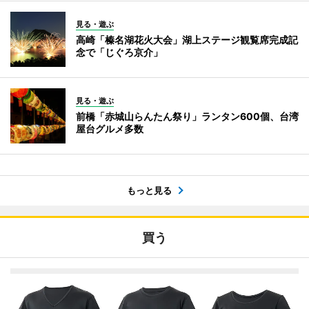
見る・遊ぶ
高崎「榛名湖花火大会」湖上ステージ観覧席完成記
念で「じぐろ京介」
見る・遊ぶ
前橋「赤城山らんたん祭り」ランタン600個、台湾
屋台グルメ多数
もっと見る
買う