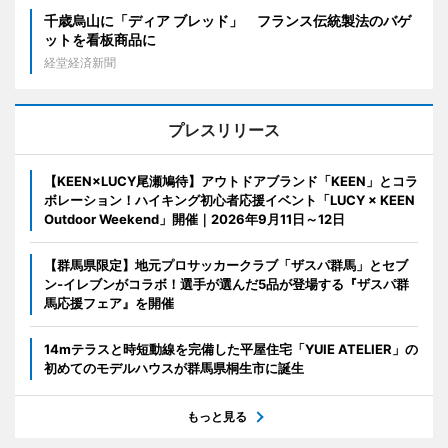
千歳烏山に「ディア ブレッド」 フランス伝統製法のバゲ
ットを看板商品に
経堂経済新聞
プレスリリース
【KEEN×LUCY尾瀬鳩待】アウトドアブランド「KEEN」とコラ
ボレーション！ハイキング初心者応援イベント「LUCY × KEEN
Outdoor Weekend」開催｜2026年9月11日～12日
【群馬県限定】地元プロサッカークラブ「ザスパ群馬」とセブ
ン‐イレブンがコラボ！選手が選んだ5品が登場する『ザスパ群
馬応援フェア』を開催
14mテラスと時短動線を完備した平屋住宅「YUIE ATELIER」の
初めてのモデルハウスが群馬県桐生市に誕生
もっと見る