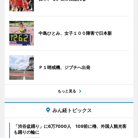
中島ひとみ、女子１００障害で日本新
Ｐ１哨戒機、ジブチへ出発
もっと見る
みん経トピックス
「渋谷盆踊り」に6万7000人 109前に櫓、外国人観光客
も踊りの輪に