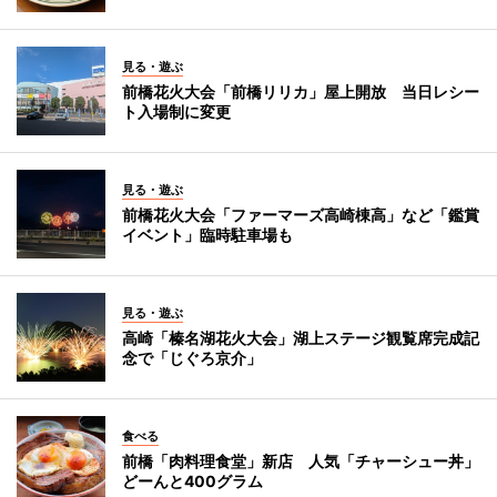
見る・遊ぶ
前橋花火大会「前橋リリカ」屋上開放 当日レシー
ト入場制に変更
見る・遊ぶ
前橋花火大会「ファーマーズ高崎棟高」など「鑑賞
イベント」臨時駐車場も
見る・遊ぶ
高崎「榛名湖花火大会」湖上ステージ観覧席完成記
念で「じぐろ京介」
食べる
前橋「肉料理食堂」新店 人気「チャーシュー丼」
どーんと400グラム