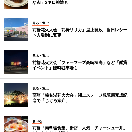
な肉」2キロ挑戦も
見る・遊ぶ
前橋花火大会「前橋リリカ」屋上開放 当日レシー
ト入場制に変更
見る・遊ぶ
前橋花火大会「ファーマーズ高崎棟高」など「鑑賞
イベント」臨時駐車場も
見る・遊ぶ
高崎「榛名湖花火大会」湖上ステージ観覧席完成記
念で「じぐろ京介」
食べる
前橋「肉料理食堂」新店 人気「チャーシュー丼」