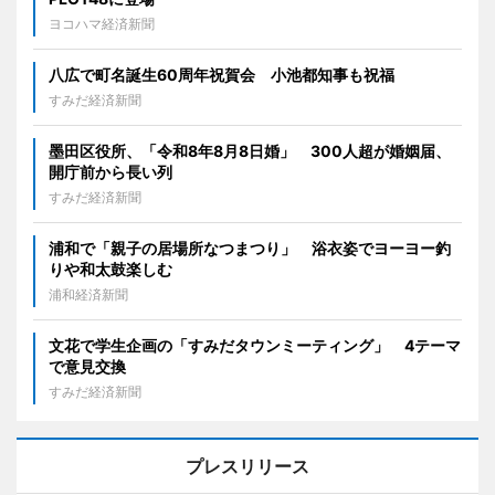
ヨコハマ経済新聞
八広で町名誕生60周年祝賀会 小池都知事も祝福
すみだ経済新聞
墨田区役所、「令和8年8月8日婚」 300人超が婚姻届、
開庁前から長い列
すみだ経済新聞
浦和で「親子の居場所なつまつり」 浴衣姿でヨーヨー釣
りや和太鼓楽しむ
浦和経済新聞
文花で学生企画の「すみだタウンミーティング」 4テーマ
で意見交換
すみだ経済新聞
プレスリリース