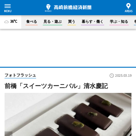
36°C
食べる
見る・遊ぶ
買う
暮らす・働く
学ぶ・知る
フォトフラッシュ
2025.03.19
前橋「スイーツカーニバル」清水慶記