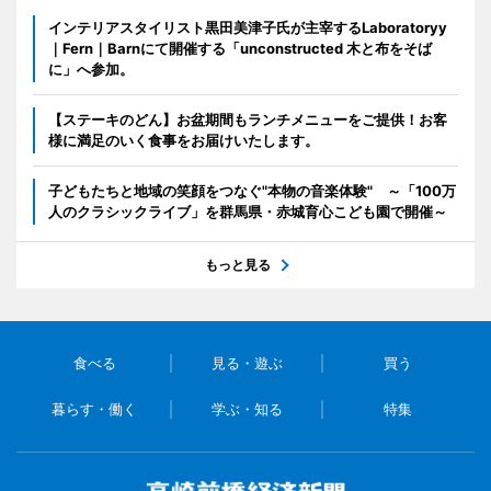
インテリアスタイリスト黒田美津子氏が主宰するLaboratoryy
｜Fern｜Barnにて開催する「unconstructed 木と布をそば
に」へ参加。
【ステーキのどん】お盆期間もランチメニューをご提供！お客
様に満足のいく食事をお届けいたします。
子どもたちと地域の笑顔をつなぐ"本物の音楽体験" ～「100万
人のクラシックライブ」を群馬県・赤城育心こども園で開催～
もっと見る
食べる
見る・遊ぶ
買う
暮らす・働く
学ぶ・知る
特集