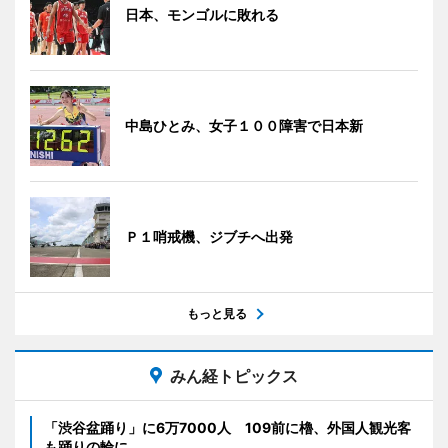
日本、モンゴルに敗れる
中島ひとみ、女子１００障害で日本新
Ｐ１哨戒機、ジブチへ出発
もっと見る
みん経トピックス
「渋谷盆踊り」に6万7000人 109前に櫓、外国人観光客
も踊りの輪に