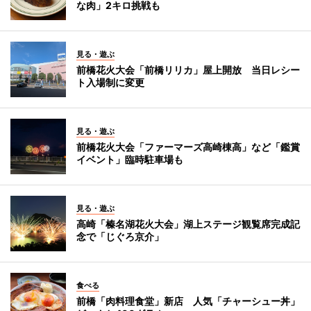
な肉」2キロ挑戦も
見る・遊ぶ
前橋花火大会「前橋リリカ」屋上開放 当日レシー
ト入場制に変更
見る・遊ぶ
前橋花火大会「ファーマーズ高崎棟高」など「鑑賞
イベント」臨時駐車場も
見る・遊ぶ
高崎「榛名湖花火大会」湖上ステージ観覧席完成記
念で「じぐろ京介」
食べる
前橋「肉料理食堂」新店 人気「チャーシュー丼」