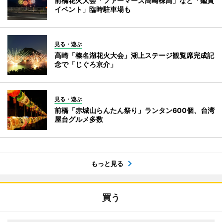
前橋花火大会「ファーマーズ高崎棟高」など「鑑賞
イベント」臨時駐車場も
見る・遊ぶ
高崎「榛名湖花火大会」湖上ステージ観覧席完成記
念で「じぐろ京介」
見る・遊ぶ
前橋「赤城山らんたん祭り」ランタン600個、台湾
屋台グルメ多数
もっと見る
買う