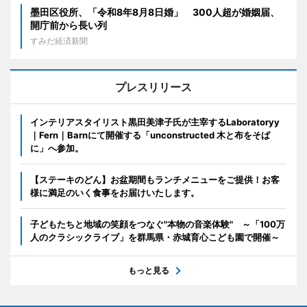
墨田区役所、「令和8年8月8日婚」 300人超が婚姻届、
開庁前から長い列
すみだ経済新聞
プレスリリース
インテリアスタイリスト黒田美津子氏が主宰するLaboratoryy
｜Fern｜Barnにて開催する「unconstructed 木と布をそば
に」へ参加。
【ステーキのどん】お盆期間もランチメニューをご提供！お客
様に満足のいく食事をお届けいたします。
子どもたちと地域の笑顔をつなぐ"本物の音楽体験" ～「100万
人のクラシックライブ」を群馬県・赤城育心こども園で開催～
もっと見る