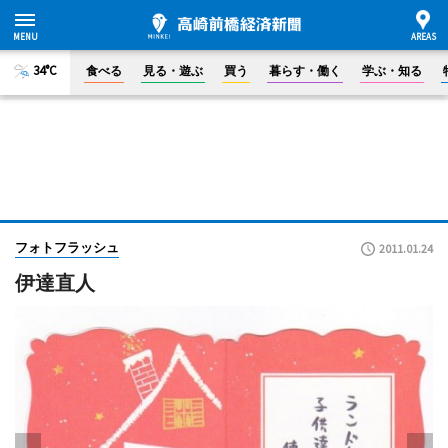
34°C
食べる
見る・遊ぶ
買う
暮らす・働く
学ぶ・知る
フォトフラッシュ
2011.01.24
伊達直人