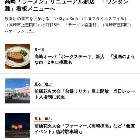
高崎「ラーメン」リニューアル新店 「ワンタン
麺」看板メニューへ
飲食店の運営を手がける「N-Style Smile（エヌスタイルスマイル）」
（高崎市上豊岡町）は7月16日、「ラーメン喜重軒」（高崎市豊岡町）
をオープンした。
食べる
高崎オーパ「ポークステーキ」新店 「漫画のよう
な肉」2キロ挑戦も
見る・遊ぶ
前橋花火大会「前橋リリカ」屋上開放 当日レシー
ト入場制に変更
見る・遊ぶ
前橋花火大会「ファーマーズ高崎棟高」など「鑑賞
イベント」臨時駐車場も