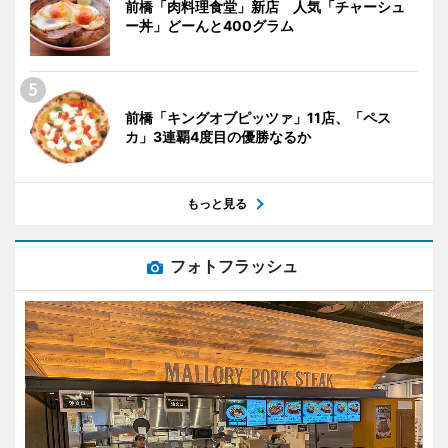
前橋「肉料理食堂」新店 人気「チャーシュ
ー丼」どーんと400グラム
前橋「キングオブピッツァ」11店、「ペス
カ」3連覇4度目の優勝なるか
もっと見る
フォトフラッシュ