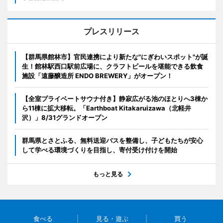
プレスリリース
【群馬県館林市】官民連携により新たな"にぎわいスポット"が誕
生！館林駅西口駅前広場に、クラフトビールを堪能できる飲食
施設「遠藤醸造所 ENDO BREWERY」がオープン！
【全室プライベートサウナ付き】静寂広がる池のほとりへ3棟か
ら11棟に拡大移転。「Earthboat Kitakaruizawa（北軽井
沢）」8/31グランドオープン
群馬県とさとふる、無料送迎バスを整備し、子どもたちが安心
して学べる環境づくりを目指し、寄付受け付けを開始
もっと見る
食べる
見る・遊ぶ
買う