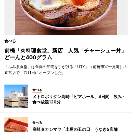
食べる
前橋「肉料理食堂」新店 人気「チャーシュー丼」
どーんと400グラム
「ふみゑ食堂」は食肉の卸売を手がける「UTY」（前橋市富士見町）の
直営店で、7月1日にオープンした。
食べる
メトロポリタン高崎「ビアホール」4日間 飲み・
食べ放題120分
食べる
高崎タカシマヤ「土用の丑の日」うなぎ5店舗