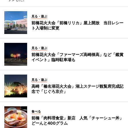
見る・遊ぶ
前橋花火大会「前橋リリカ」屋上開放 当日レシー
ト入場制に変更
見る・遊ぶ
前橋花火大会「ファーマーズ高崎棟高」など「鑑賞
イベント」臨時駐車場も
見る・遊ぶ
高崎「榛名湖花火大会」湖上ステージ観覧席完成記
念で「じぐろ京介」
食べる
前橋「肉料理食堂」新店 人気「チャーシュー丼」
どーんと400グラム