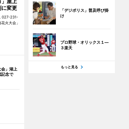
カ」屋上
制に変更
「デジポリス」普及呼び掛
け
27-231-
橋花火大会」
プロ野球・オリックス１―
３楽天
もっと見る
大会」湖上
成記念で