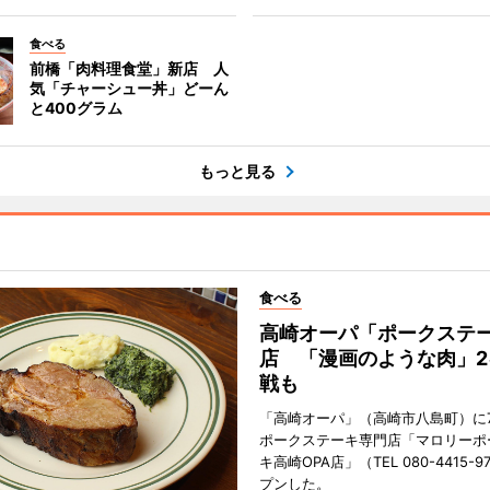
食べる
前橋「肉料理食堂」新店 人
気「チャーシュー丼」どーん
と400グラム
もっと見る
食べる
高崎オーパ「ポークステ
店 「漫画のような肉」2
戦も
「高崎オーパ」（高崎市八島町）に7
ポークステーキ専門店「マロリーポ
キ高崎OPA店」（TEL 080-4415-
プンした。