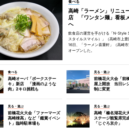
食べる
高崎「ラーメン」リニュ
店 「ワンタン麺」看板
へ
飲食店の運営を手がける「N-Style S
スタイルスマイル）」（高崎市上豊
16日、「ラーメン喜重軒」（高崎
オープンした。
食べる
見る・遊ぶ
高崎オーパ「ポークステー
前橋花火大会「前
キ」新店 「漫画のような
屋上開放 当日レ
肉」2キロ挑戦も
制に変更
見る・遊ぶ
見る・遊ぶ
前橋花火大会「ファーマーズ
高崎「榛名湖花火
高崎棟高」など「鑑賞イベン
ステージ観覧席完
ト」臨時駐車場も
「じぐろ京介」