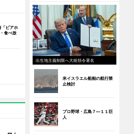
崎「ビアホ
み・食べ放
出生地主義制限へ大統領令署名
米イスラエル船舶の航行禁
止検討
プロ野球・広島７―１１巨
人