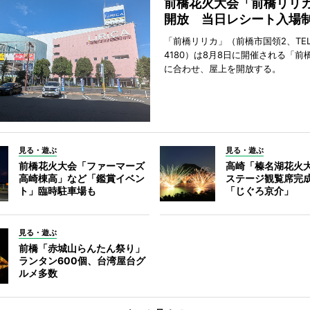
前橋花火大会「前橋リリ
開放 当日レシート入場
「前橋リリカ」（前橋市国領2、TEL 0
4180）は8月8日に開催される「前
に合わせ、屋上を開放する。
見る・遊ぶ
見る・遊ぶ
前橋花火大会「ファーマーズ
高崎「榛名湖花火
高崎棟高」など「鑑賞イベン
ステージ観覧席完
ト」臨時駐車場も
「じぐろ京介」
見る・遊ぶ
前橋「赤城山らんたん祭り」
ランタン600個、台湾屋台グ
ルメ多数