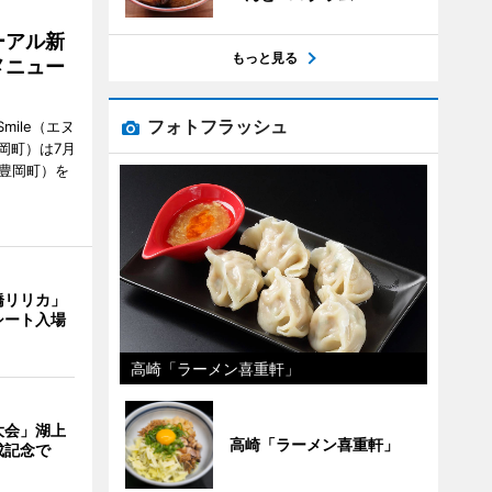
ーアル新
もっと見る
メニュー
フォトフラッシュ
mile（エヌ
岡町）は7月
市豊岡町）を
橋リリカ」
シート入場
高崎「ラーメン喜重軒」
大会」湖上
高崎「ラーメン喜重軒」
成記念で