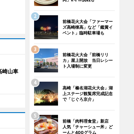
前橋花火大会「ファーマー
ズ高崎棟高」など「鑑賞イ
ベント」臨時駐車場も
前橋花火大会「前橋リリ
カ」屋上開放 当日レシー
ト入場制に変更
高崎山車
高崎「榛名湖花火大会」湖
上ステージ観覧席完成記念
で「じぐろ京介」
前橋「肉料理食堂」新店
人気「チャーシュー丼」ど
ーんと400グラム