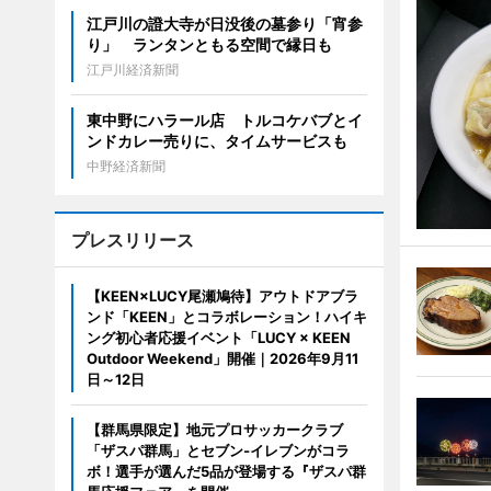
江戸川の證大寺が日没後の墓参り「宵参
り」 ランタンともる空間で縁日も
江戸川経済新聞
東中野にハラール店 トルコケバブとイ
ンドカレー売りに、タイムサービスも
中野経済新聞
プレスリリース
【KEEN×LUCY尾瀬鳩待】アウトドアブラ
ンド「KEEN」とコラボレーション！ハイキ
ング初心者応援イベント「LUCY × KEEN
Outdoor Weekend」開催｜2026年9月11
日～12日
【群馬県限定】地元プロサッカークラブ
「ザスパ群馬」とセブン‐イレブンがコラ
ボ！選手が選んだ5品が登場する『ザスパ群