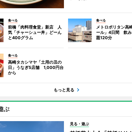
食べる
食べる
前橋「肉料理食堂」新店 人
メトロポリタン高
気「チャーシュー丼」どーん
ール」4日間 飲
と400グラム
題120分
食べる
高崎タカシマヤ「土用の丑の
日」うなぎ5店舗 1,000円台
から
もっと見る
遊ぶ
見る・遊ぶ