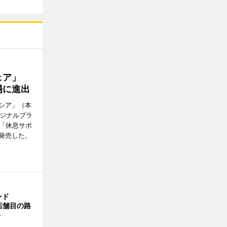
ウェア」
場に進出
シア」（本
リジナルブラ
の「休息サポ
発売した。
ンド
4店舗目の路
ト