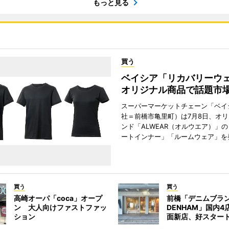
もっと見る
買う
ベイシア「リカバリー
オリジナル商品で話題市
スーパーマーケットチェーン「ベイ
社＝前橋市亀里町）は7月8日、オ
ンド「ALWEAR（オルウエア）」
ートインナー」「ルームウェア」を
買う
買う
高崎オーパ「coca」オープ
前橋「デニムブラ
ン 大人向けファストファッ
DENHAM」国内
ション
面新店、好スター