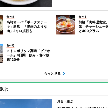
食べる
食べる
高崎オーパ「ポークステー
前橋「肉料理食堂
キ」新店 「漫画のような
気「チャーシュー
肉」2キロ挑戦も
と400グラム
食べる
メトロポリタン高崎「ビアホ
ール」4日間 飲み・食べ放
題120分
もっと見る
遊ぶ
見る・遊ぶ