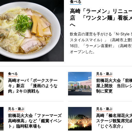
食べる
高崎「ラーメン」リニュ
店 「ワンタン麺」看板
へ
飲食店の運営を手がける「N-Style S
スタイルスマイル）」（高崎市上豊
16日、「ラーメン喜重軒」（高崎
オープンした。
食べる
見る・遊ぶ
高崎オーパ「ポークステー
前橋花火大会「前
キ」新店 「漫画のような
屋上開放 当日レ
肉」2キロ挑戦も
制に変更
見る・遊ぶ
見る・遊ぶ
前橋花火大会「ファーマーズ
高崎「榛名湖花火
高崎棟高」など「鑑賞イベン
ステージ観覧席完
ト」臨時駐車場も
「じぐろ京介」