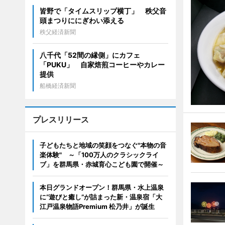
皆野で「タイムスリップ横丁」 秩父音
頭まつりににぎわい添える
秩父経済新聞
八千代「52間の縁側」にカフェ
「PUKU」 自家焙煎コーヒーやカレー
提供
船橋経済新聞
プレスリリース
子どもたちと地域の笑顔をつなぐ"本物の音
楽体験" ～「100万人のクラシックライ
ブ」を群馬県・赤城育心こども園で開催～
本日グランドオープン！群馬県・水上温泉
に“遊びと癒し”が詰まった新・温泉宿「大
江戸温泉物語Premium 松乃井」が誕生