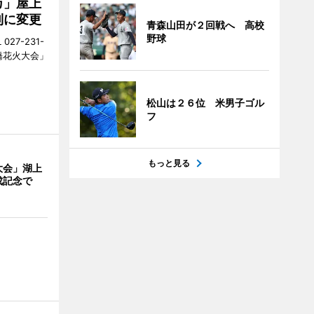
カ」屋上
制に変更
青森山田が２回戦へ 高校
野球
27-231-
橋花火大会」
松山は２６位 米男子ゴル
フ
もっと見る
大会」湖上
成記念で