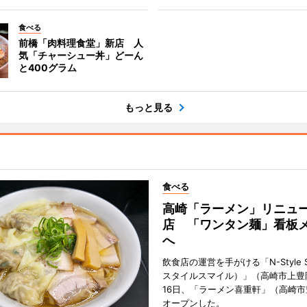
食べる
前橋「肉料理食堂」新店 人
気「チャーシュー丼」どーん
と400グラム
もっと見る
食べる
高崎「ラーメン」リニュ
店 「ワンタン麺」看板
へ
飲食店の運営を手がける「N-Style S
スタイルスマイル）」（高崎市上豊
16日、「ラーメン喜重軒」（高崎
オープンした。