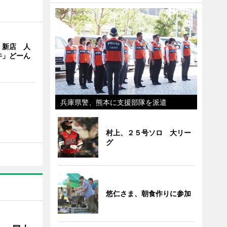
」新店 人
丼」どーん
兵庫県警、熊本に支援部隊を派遣
村上、２５号ソロ 大リー
グ
悠仁さま、朝食作りに参加