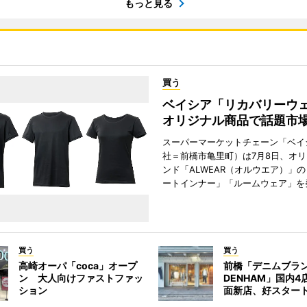
もっと見る
買う
ベイシア「リカバリー
オリジナル商品で話題市
スーパーマーケットチェーン「ベイ
社＝前橋市亀里町）は7月8日、オ
ンド「ALWEAR（オルウエア）」
ートインナー」「ルームウェア」を
買う
買う
高崎オーパ「coca」オープ
前橋「デニムブラ
ン 大人向けファストファッ
DENHAM」国内
ション
面新店、好スター