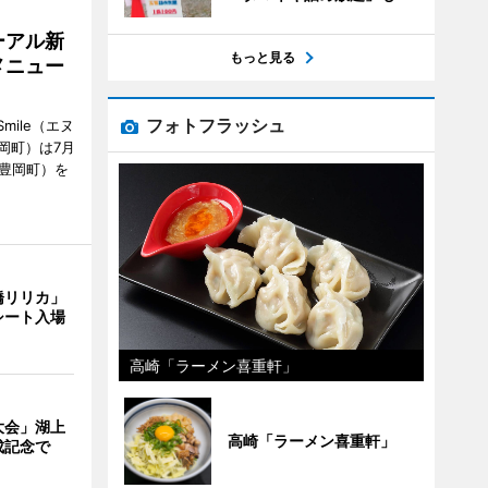
ーアル新
もっと見る
メニュー
フォトフラッシュ
mile（エヌ
岡町）は7月
市豊岡町）を
橋リリカ」
シート入場
高崎「ラーメン喜重軒」
大会」湖上
高崎「ラーメン喜重軒」
成記念で