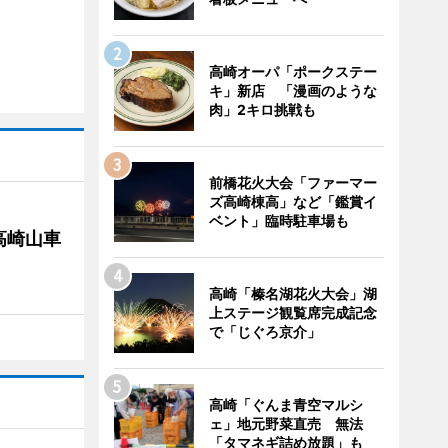
高崎オーパ「ポークステー
キ」新店 「漫画のような
肉」2キロ挑戦も
前橋花火大会「ファーマー
ズ高崎棟高」など「鑑賞イ
ベント」臨時駐車場も
高崎山車
高崎「榛名湖花火大会」湖
上ステージ観覧席完成記念
で「じぐろ京介」
高崎「ぐんま青空マルシ
ェ」地元野菜直売 無法
「タマネギ詰め放題」も