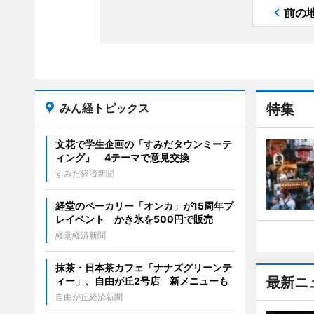
前の
みん経トピックス
特集
文花で学生企画の「すみだタウンミーテ
ィング」 4テーマで意見交換
すみだ経済新聞
経堂のベーカリー「オンカ」が15周年プ
レイベント かき氷を500円で販売
経堂経済新聞
抹茶・日本茶カフェ「ナナズグリーンテ
最新ニ
ィー」、自由が丘2号店 新メニューも
自由が丘経済新聞