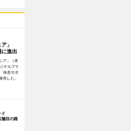
ウェア」
場に進出
シア」（本
リジナルブラ
の「休息サポ
発売した。
ンド
4店舗目の路
ト