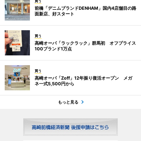
買う
前橋「デニムブランドDENHAM」国内4店舗目の路
面新店、好スタート
買う
高崎オーパ「ラックラック」群馬初 オフプライス
100ブランド1万点
買う
高崎オーパ「Zoff」12年振り復活オープン メガ
ネ一式5,500円から
もっと見る