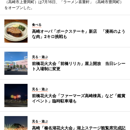
（高崎市上豊岡町）は7月16日、「ラーメン喜重軒」（高崎市豊岡町）
をオープンした。
食べる
高崎オーパ「ポークステーキ」新店 「漫画のよう
な肉」2キロ挑戦も
見る・遊ぶ
前橋花火大会「前橋リリカ」屋上開放 当日レシー
ト入場制に変更
見る・遊ぶ
前橋花火大会「ファーマーズ高崎棟高」など「鑑賞
イベント」臨時駐車場も
見る・遊ぶ
高崎「榛名湖花火大会」湖上ステージ観覧席完成記