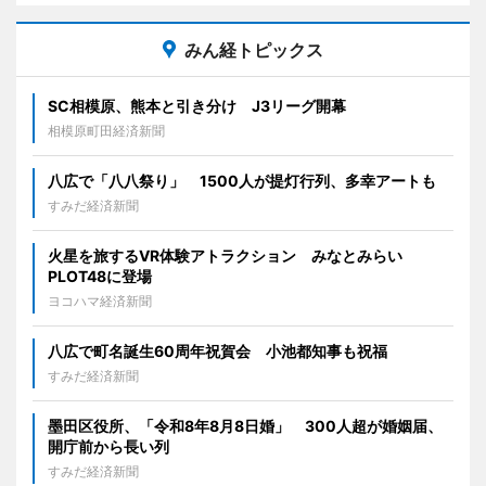
みん経トピックス
SC相模原、熊本と引き分け J3リーグ開幕
相模原町田経済新聞
八広で「八八祭り」 1500人が提灯行列、多幸アートも
すみだ経済新聞
火星を旅するVR体験アトラクション みなとみらい
PLOT48に登場
ヨコハマ経済新聞
八広で町名誕生60周年祝賀会 小池都知事も祝福
すみだ経済新聞
墨田区役所、「令和8年8月8日婚」 300人超が婚姻届、
開庁前から長い列
すみだ経済新聞