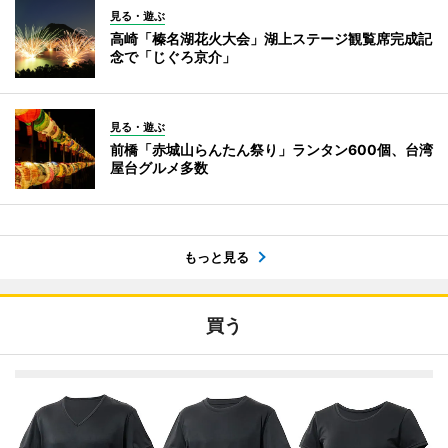
見る・遊ぶ
高崎「榛名湖花火大会」湖上ステージ観覧席完成記
念で「じぐろ京介」
見る・遊ぶ
前橋「赤城山らんたん祭り」ランタン600個、台湾
屋台グルメ多数
もっと見る
買う