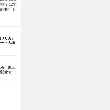
岡町）は7月
市豊岡町）を
橋リリカ」
シート入場
大会」湖上
成記念で