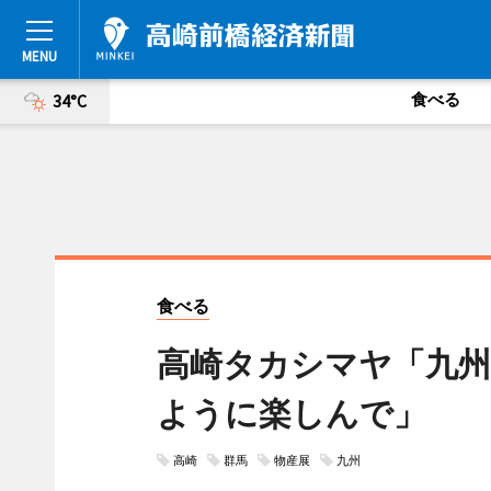
食べる
34°C
食べる
高崎タカシマヤ「九州
ように楽しんで」
高崎
群馬
物産展
九州