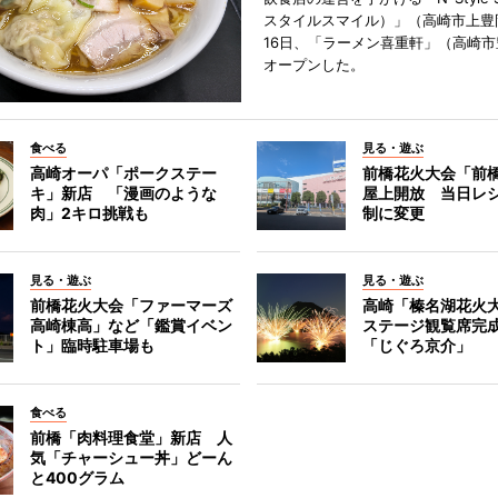
スタイルスマイル）」（高崎市上豊
16日、「ラーメン喜重軒」（高崎
オープンした。
食べる
見る・遊ぶ
高崎オーパ「ポークステー
前橋花火大会「前
キ」新店 「漫画のような
屋上開放 当日レ
肉」2キロ挑戦も
制に変更
見る・遊ぶ
見る・遊ぶ
前橋花火大会「ファーマーズ
高崎「榛名湖花火
高崎棟高」など「鑑賞イベン
ステージ観覧席完
ト」臨時駐車場も
「じぐろ京介」
食べる
前橋「肉料理食堂」新店 人
気「チャーシュー丼」どーん
と400グラム