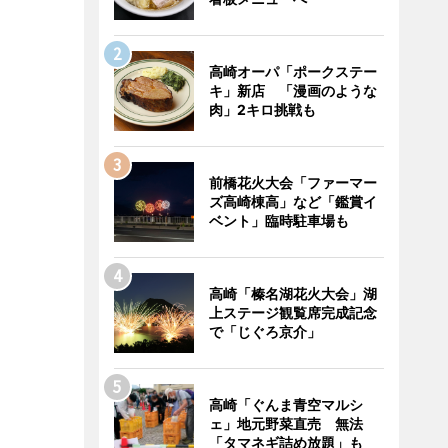
高崎オーパ「ポークステー
キ」新店 「漫画のような
肉」2キロ挑戦も
前橋花火大会「ファーマー
ズ高崎棟高」など「鑑賞イ
ベント」臨時駐車場も
高崎「榛名湖花火大会」湖
上ステージ観覧席完成記念
で「じぐろ京介」
高崎「ぐんま青空マルシ
ェ」地元野菜直売 無法
「タマネギ詰め放題」も