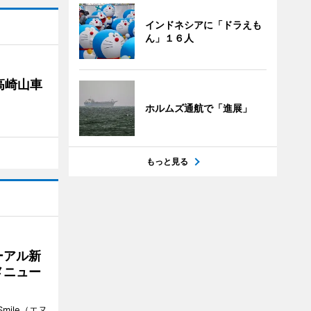
インドネシアに「ドラえも
ん」１６人
高崎山車
ホルムズ通航で「進展」
もっと見る
ーアル新
メニュー
mile（エヌ