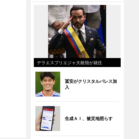
デラエスプリエジャ大統領が就任
冨安がクリスタルパレス加
入
生成ＡＩ、被災地照らす