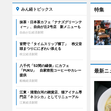
みん経トピックス
特集
抹茶・日本茶カフェ「ナナズグリーンテ
ィー」、自由が丘2号店 新メニューも
自由が丘経済新聞
皆野で「タイムスリップ横丁」 秩父音
頭まつりににぎわい添える
秩父経済新聞
八千代「52間の縁側」にカフェ
最新ニ
「PUKU」 自家焙煎コーヒーやカレー
提供
船橋経済新聞
江東・清澄白河の雑貨店、猫アイテム専
門店「ネコシカ」としてリニューアル
江東経済新聞