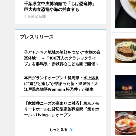
千葉県立中央博物館で「ちば恐竜博」
巨大肉食恐竜や海の捕食者も
千葉経済新聞
プレスリリース
子どもたちと地域の笑顔をつなぐ"本物の音
楽体験" ～「100万人のクラシックライ
ブ」を群馬県・赤城育心こども園で開催～
本日グランドオープン！群馬県・水上温泉
に“遊びと癒し”が詰まった新・温泉宿「大
江戸温泉物語Premium 松乃井」が誕生
【家族葬ニーズの高まりに対応】東京メモ
リードホールに貸切型家族葬空間『第８ホ
ール～Living～』オープン
もっと見る