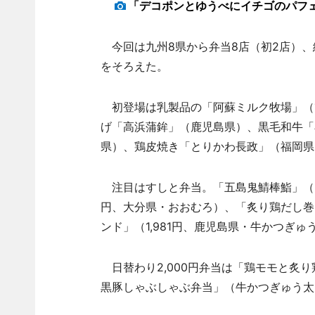
「デコポンとゆうべにイチゴのパフェソ
今回は九州8県から弁当8店（初2店）、総
をそろえた。
初登場は乳製品の「阿蘇ミルク牧場」（
げ「高浜蒲鉾」（鹿児島県）、黒毛和牛「
県）、鶏皮焼き「とりかわ長政」（福岡県
注目はすしと弁当。「五島鬼鯖棒鮨」（3,
円、大分県・おおむろ）、「炙り鶏だし巻き
ンド」（1,981円、鹿児島県・牛かつぎゅ
日替わり2,000円弁当は「鶏モモと炙
黒豚しゃぶしゃぶ弁当」（牛かつぎゅう太