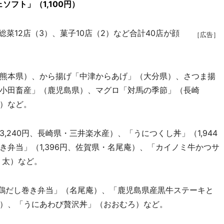
フト」（1,100円）
菜12店（3）、菓子10店（2）など合計40店が顔
［広告］
熊本県）、から揚げ「中津からあげ」（大分県）、さつま揚
小田畜産」（鹿児島県）、マグロ「対馬の季節」（長崎
）など。
240円、長崎県・三井楽水産）、「うにつくし丼」（1,944
弁当」（1,396円、佐賀県・名尾庵）、「カイノミ牛かつサ
う太）など。
り鶏だし巻き弁当」（名尾庵）、「鹿児島県産黒牛ステーキと
）、「うにあわび贅沢丼」（おおむろ）など。