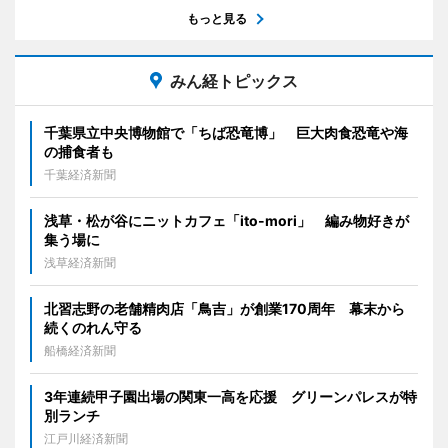
もっと見る
みん経トピックス
千葉県立中央博物館で「ちば恐竜博」 巨大肉食恐竜や海
の捕食者も
千葉経済新聞
浅草・松が谷にニットカフェ「ito-mori」 編み物好きが
集う場に
浅草経済新聞
北習志野の老舗精肉店「鳥吉」が創業170周年 幕末から
続くのれん守る
船橋経済新聞
3年連続甲子園出場の関東一高を応援 グリーンパレスが特
別ランチ
江戸川経済新聞