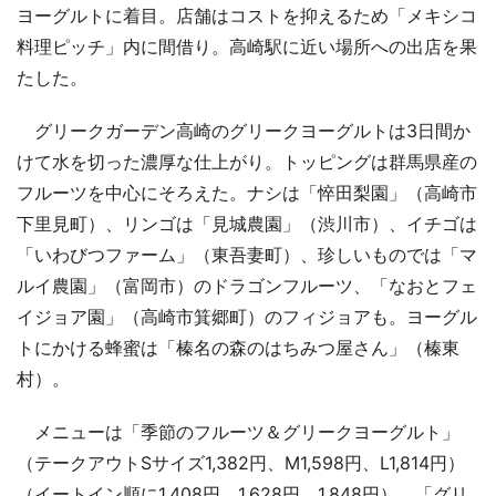
ヨーグルトに着目。店舗はコストを抑えるため「メキシコ
料理ピッチ」内に間借り。高崎駅に近い場所への出店を果
たした。
グリークガーデン高崎のグリークヨーグルトは3日間か
けて水を切った濃厚な仕上がり。トッピングは群馬県産の
フルーツを中心にそろえた。ナシは「悴田梨園」（高崎市
下里見町）、リンゴは「見城農園」（渋川市）、イチゴは
「いわびつファーム」（東吾妻町）、珍しいものでは「マ
ルイ農園」（富岡市）のドラゴンフルーツ、「なおとフェ
イジョア園」（高崎市箕郷町）のフィジョアも。ヨーグル
トにかける蜂蜜は「榛名の森のはちみつ屋さん」（榛東
村）。
メニューは「季節のフルーツ＆グリークヨーグルト」
（テークアウトSサイズ1,382円、M1,598円、L1,814円）
（イートイン順に1,408円、1,628円、1,848円）、「グリ