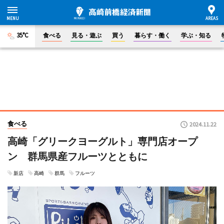
35°C
食べる
見る・遊ぶ
買う
暮らす・働く
学ぶ・知る
食べる
2024.11.22
高崎「グリークヨーグルト」専門店オープ
ン 群馬県産フルーツとともに
新店
高崎
群馬
フルーツ