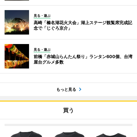
見る・遊ぶ
高崎「榛名湖花火大会」湖上ステージ観覧席完成記
念で「じぐろ京介」
見る・遊ぶ
前橋「赤城山らんたん祭り」ランタン600個、台湾
屋台グルメ多数
もっと見る
買う