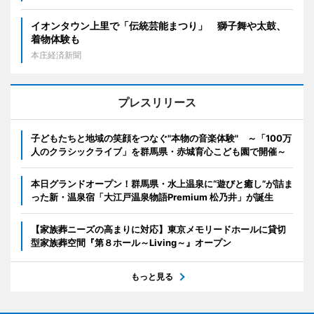
イオンタウン上里で「伝統芸能まつり」 獅子舞や太鼓、
着物体験も
本庄経済新聞
プレスリリース
子どもたちと地域の笑顔をつなぐ"本物の音楽体験" ～「100万
人のクラシックライブ」を群馬県・赤城育心こども園で開催～
本日グランドオープン！群馬県・水上温泉に“遊びと癒し”が詰ま
った新・温泉宿「大江戸温泉物語Premium 松乃井」が誕生
【家族葬ニーズの高まりに対応】東京メモリードホールに貸切
型家族葬空間『第８ホール～Living～』オープン
もっと見る