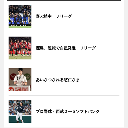
喜ぶ植中 Ｊリーグ
鹿島、逆転で白星発進 Ｊリーグ
あいさつされる悠仁さま
プロ野球・西武２―５ソフトバンク