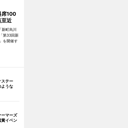
席100
点至近
「新町烏川
「第33回新
」を開催す
クステー
のような
ァーマーズ
鑑賞イベン