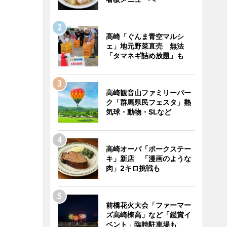
高崎「ぐんま青空マルシ
ェ」地元野菜直売 無法
「タマネギ詰め放題」も
高崎観音山ファミリーパー
ク「群馬県民フェスタ」熱
気球・動物・SLなど
高崎オーパ「ポークステー
キ」新店 「漫画のような
肉」2キロ挑戦も
前橋花火大会「ファーマー
ズ高崎棟高」など「鑑賞イ
ベント」臨時駐車場も