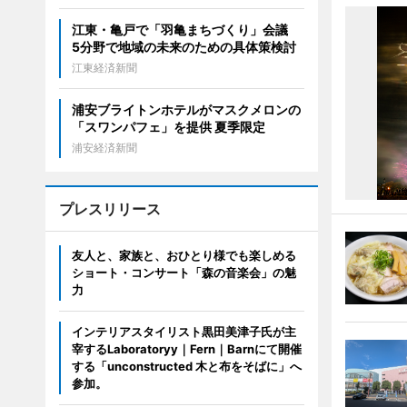
江東・亀戸で「羽亀まちづくり」会議
5分野で地域の未来のための具体策検討
江東経済新聞
浦安ブライトンホテルがマスクメロンの
「スワンパフェ」を提供 夏季限定
浦安経済新聞
プレスリリース
友人と、家族と、おひとり様でも楽しめる
ショート・コンサート「森の音楽会」の魅
力
インテリアスタイリスト黒田美津子氏が主
宰するLaboratoryy｜Fern｜Barnにて開催
する「unconstructed 木と布をそばに」へ
参加。