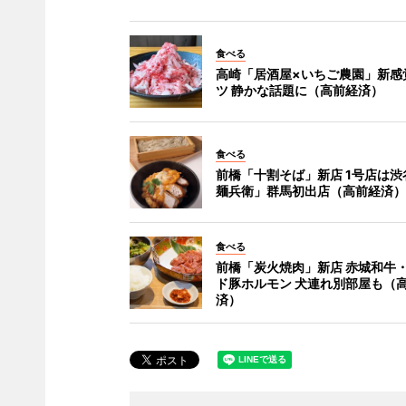
食べる
高崎「居酒屋×いちご農園」新感
ツ 静かな話題に（高前経済）
食べる
前橋「十割そば」新店 1号店は渋
麺兵衛」群馬初出店（高前経済）
食べる
前橋「炭火焼肉」新店 赤城和牛
ド豚ホルモン 犬連れ別部屋も（
済）