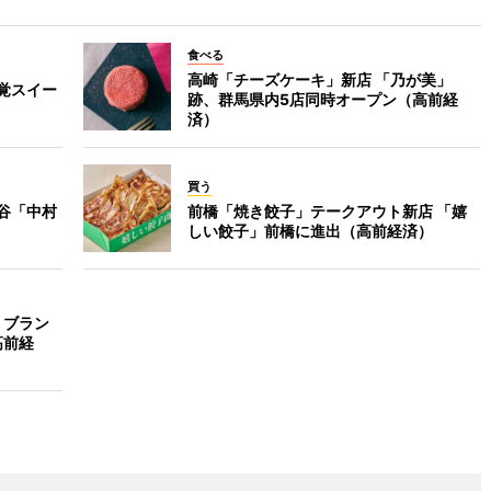
食べる
高崎「チーズケーキ」新店 「乃が美」
覚スイー
跡、群馬県内5店同時オープン（高前経
済）
買う
谷「中村
前橋「焼き餃子」テークアウト新店 「嬉
しい餃子」前橋に進出（高前経済）
・ブラン
高前経