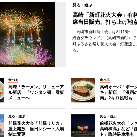
見る・遊ぶ
高崎「新町花火大会」有料
席当日販売、打ち上げ地
「高崎市新町商工会」は8月16日、
総合グラウンド」（高崎市新町）で
町ふるさと祭り花火大会・灯籠流し
る。
食べる
食べる
高崎「ラーメン」リニューア
高崎オーパ「ポー
ル新店 「ワンタン麺」看板
キ」新店 「漫画
メニューへ
肉」2キロ挑戦も
見る・遊ぶ
見る・遊ぶ
前橋花火大会「前橋リリカ」
前橋花火大会「フ
屋上開放 当日レシート入場
高崎棟高」など「
制に変更
ト」臨時駐車場も