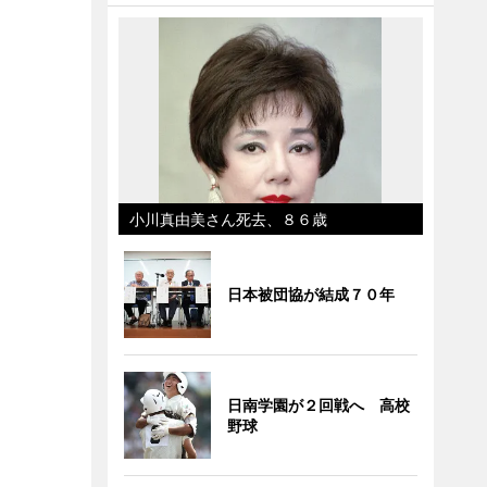
小川真由美さん死去、８６歳
日本被団協が結成７０年
日南学園が２回戦へ 高校
野球