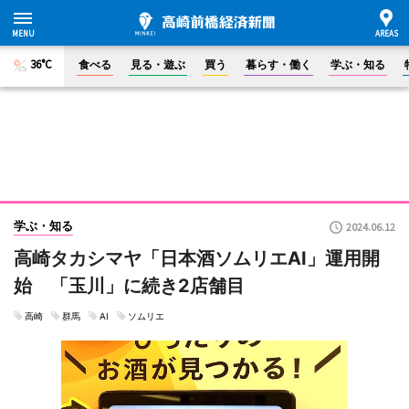
36°C
食べる
見る・遊ぶ
買う
暮らす・働く
学ぶ・知る
学ぶ・知る
2024.06.12
高崎タカシマヤ「日本酒ソムリエAI」運用開
始 「玉川」に続き2店舗目
高崎
群馬
AI
ソムリエ