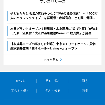
プレスリリース
子どもたちと地域の笑顔をつなぐ"本物の音楽体験" ～「100万
人のクラシックライブ」を群馬県・赤城育心こども園で開催～
本日グランドオープン！群馬県・水上温泉に“遊びと癒し”が詰ま
った新・温泉宿「大江戸温泉物語Premium 松乃井」が誕生
【家族葬ニーズの高まりに対応】東京メモリードホールに貸切
型家族葬空間『第８ホール～Living～』オープン
もっと見る
食べる
見る・遊ぶ
買う
暮らす・働く
学ぶ・知る
特集