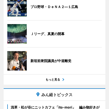
プロ野球・ＤｅＮＡ２―１広島
Ｊリーグ、真夏の開幕
新垣前衆院議員が中道離党
もっと見る
みん経トピックス
浅草・松が谷にニットカフェ「ito-mori」 編み物好きが