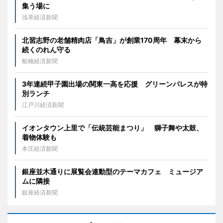
集う場に
浅草経済新聞
北習志野の老舗精肉店「鳥吉」が創業170周年 幕末から
続くのれん守る
船橋経済新聞
3年連続甲子園出場の関東一高を応援 グリーンパレスが特
別ランチ
江戸川経済新聞
イオンタウン上里で「伝統芸能まつり」 獅子舞や太鼓、
着物体験も
本庄経済新聞
銀座並木通りに展覧会連動型のテーマカフェ ミュージア
ムに隣接
銀座経済新聞