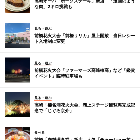
高崎オーパ「ポークステーキ」新店 「漫画のよう
な肉」2キロ挑戦も
見る・遊ぶ
前橋花火大会「前橋リリカ」屋上開放 当日レシー
ト入場制に変更
見る・遊ぶ
前橋花火大会「ファーマーズ高崎棟高」など「鑑賞
イベント」臨時駐車場も
見る・遊ぶ
高崎「榛名湖花火大会」湖上ステージ観覧席完成記
念で「じぐろ京介」
食べる
前橋「肉料理食堂」新店 人気「チャーシュー丼」