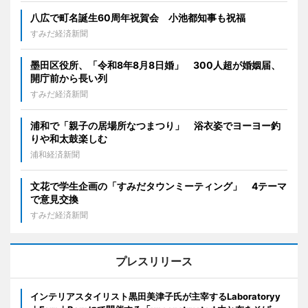
八広で町名誕生60周年祝賀会 小池都知事も祝福
すみだ経済新聞
墨田区役所、「令和8年8月8日婚」 300人超が婚姻届、
開庁前から長い列
すみだ経済新聞
浦和で「親子の居場所なつまつり」 浴衣姿でヨーヨー釣
りや和太鼓楽しむ
浦和経済新聞
文花で学生企画の「すみだタウンミーティング」 4テーマ
で意見交換
すみだ経済新聞
プレスリリース
インテリアスタイリスト黒田美津子氏が主宰するLaboratoryy