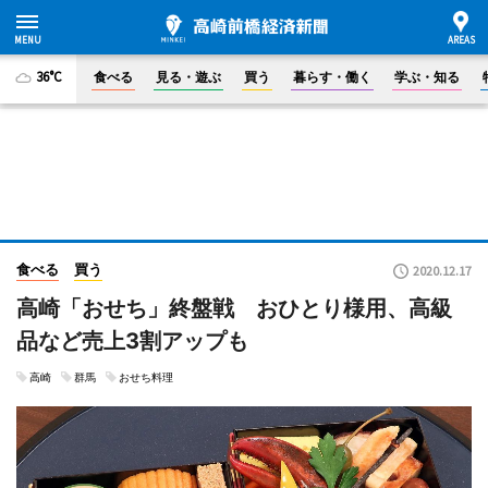
36°C
食べる
見る・遊ぶ
買う
暮らす・働く
学ぶ・知る
食べる
買う
2020.12.17
高崎「おせち」終盤戦 おひとり様用、高級
品など売上3割アップも
高崎
群馬
おせち料理