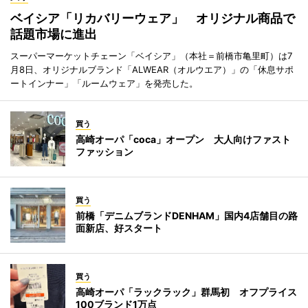
ベイシア「リカバリーウェア」 オリジナル商品で
話題市場に進出
スーパーマーケットチェーン「ベイシア」（本社＝前橋市亀里町）は7
月8日、オリジナルブランド「ALWEAR（オルウエア）」の「休息サポ
ートインナー」「ルームウェア」を発売した。
買う
高崎オーパ「coca」オープン 大人向けファスト
ファッション
買う
前橋「デニムブランドDENHAM」国内4店舗目の路
面新店、好スタート
買う
高崎オーパ「ラックラック」群馬初 オフプライス
100ブランド1万点