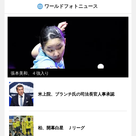
ワールドフォトニュース
張本美和、４強入り
米上院、ブランチ氏の司法長官人事承認
柏、開幕白星 Ｊリーグ