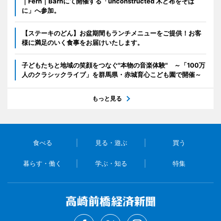
｜Fern｜Barnにて開催する「unconstructed 木と布をそば
に」へ参加。
【ステーキのどん】お盆期間もランチメニューをご提供！お客
様に満足のいく食事をお届けいたします。
子どもたちと地域の笑顔をつなぐ"本物の音楽体験" ～「100万
人のクラシックライブ」を群馬県・赤城育心こども園で開催～
もっと見る
食べる
見る・遊ぶ
買う
暮らす・働く
学ぶ・知る
特集