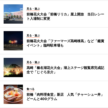
見る・遊ぶ
前橋花火大会「前橋リリカ」屋上開放 当日レシー
ト入場制に変更
見る・遊ぶ
前橋花火大会「ファーマーズ高崎棟高」など「鑑賞
イベント」臨時駐車場も
見る・遊ぶ
高崎「榛名湖花火大会」湖上ステージ観覧席完成記
念で「じぐろ京介」
食べる
前橋「肉料理食堂」新店 人気「チャーシュー丼」
どーんと400グラム