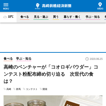
33°C
食べる
見る・遊ぶ
買う
暮らす・働く
学ぶ・知る
食べる
学ぶ・知る
2020.06.25
高崎のベンチャーが「コオロギパウダー」コ
ンテスト粉配布締め切り迫る 次世代の食
は？
高崎
群馬
コンテスト
開発