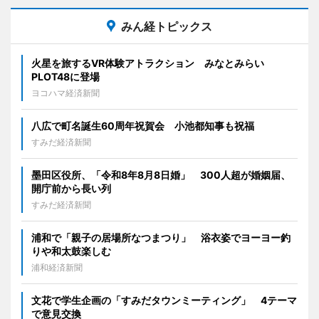
みん経トピックス
火星を旅するVR体験アトラクション みなとみらい
PLOT48に登場
ヨコハマ経済新聞
八広で町名誕生60周年祝賀会 小池都知事も祝福
すみだ経済新聞
墨田区役所、「令和8年8月8日婚」 300人超が婚姻届、
開庁前から長い列
すみだ経済新聞
浦和で「親子の居場所なつまつり」 浴衣姿でヨーヨー釣
りや和太鼓楽しむ
浦和経済新聞
文花で学生企画の「すみだタウンミーティング」 4テーマ
で意見交換