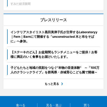
すみだ経済新聞
プレスリリース
インテリアスタイリスト黒田美津子氏が主宰するLaboratoryy
｜Fern｜Barnにて開催する「unconstructed 木と布をそば
に」へ参加。
【ステーキのどん】お盆期間もランチメニューをご提供！お客
様に満足のいく食事をお届けいたします。
子どもたちと地域の笑顔をつなぐ"本物の音楽体験" ～「100万
人のクラシックライブ」を群馬県・赤城育心こども園で開催～
もっと見る
食べる
見る・遊ぶ
買う