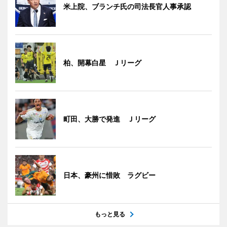
米上院、ブランチ氏の司法長官人事承認
柏、開幕白星 Ｊリーグ
町田、大勝で発進 Ｊリーグ
日本、豪州に惜敗 ラグビー
もっと見る