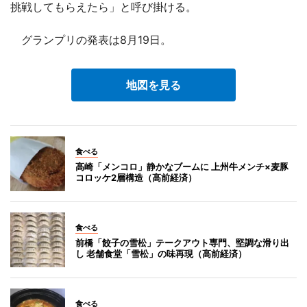
挑戦してもらえたら」と呼び掛ける。
グランプリの発表は8月19日。
地図を見る
食べる
高崎「メンコロ」静かなブームに 上州牛メンチ×麦豚
コロッケ2層構造（高前経済）
食べる
前橋「餃子の雪松」テークアウト専門、堅調な滑り出
し 老舗食堂「雪松」の味再現（高前経済）
食べる