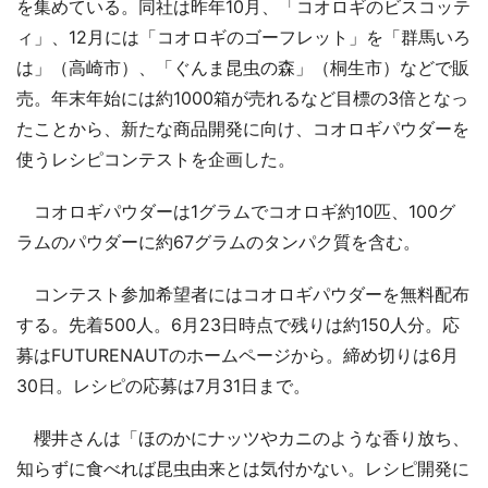
を集めている。同社は昨年10月、「コオロギのビスコッテ
ィ」、12月には「コオロギのゴーフレット」を「群馬いろ
は」（高崎市）、「ぐんま昆虫の森」（桐生市）などで販
売。年末年始には約1000箱が売れるなど目標の3倍となっ
たことから、新たな商品開発に向け、コオロギパウダーを
使うレシピコンテストを企画した。
コオロギパウダーは1グラムでコオロギ約10匹、100グ
ラムのパウダーに約67グラムのタンパク質を含む。
コンテスト参加希望者にはコオロギパウダーを無料配布
する。先着500人。6月23日時点で残りは約150人分。応
募はFUTURENAUTのホームページから。締め切りは6月
30日。レシピの応募は7月31日まで。
櫻井さんは「ほのかにナッツやカニのような香り放ち、
知らずに食べれば昆虫由来とは気付かない。レシピ開発に