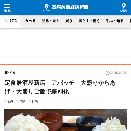
36°C
食べる
見る・遊ぶ
買う
暮らす・働く
学ぶ・知る
食べる
2019.05.13
定食居酒屋新店「アパッチ」大盛りからあ
げ・大盛りご飯で差別化
新店
前橋
群馬