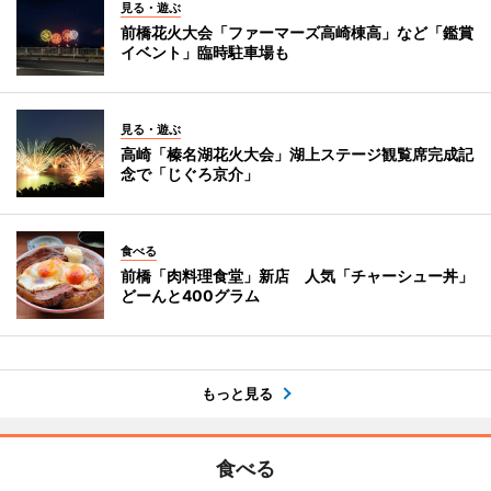
見る・遊ぶ
前橋花火大会「ファーマーズ高崎棟高」など「鑑賞
イベント」臨時駐車場も
見る・遊ぶ
高崎「榛名湖花火大会」湖上ステージ観覧席完成記
念で「じぐろ京介」
食べる
前橋「肉料理食堂」新店 人気「チャーシュー丼」
どーんと400グラム
もっと見る
食べる