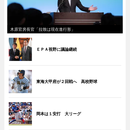
木原官房長官「拉致は現在進行形」
ＥＰＡ視野に議論継続
東海大甲府が２回戦へ 高校野球
岡本は１安打 大リーグ