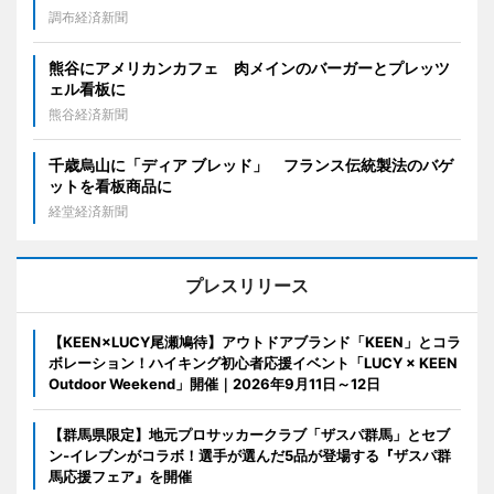
調布経済新聞
熊谷にアメリカンカフェ 肉メインのバーガーとプレッツ
ェル看板に
熊谷経済新聞
千歳烏山に「ディア ブレッド」 フランス伝統製法のバゲ
ットを看板商品に
経堂経済新聞
プレスリリース
【KEEN×LUCY尾瀬鳩待】アウトドアブランド「KEEN」とコラ
ボレーション！ハイキング初心者応援イベント「LUCY × KEEN
Outdoor Weekend」開催｜2026年9月11日～12日
【群馬県限定】地元プロサッカークラブ「ザスパ群馬」とセブ
ン‐イレブンがコラボ！選手が選んだ5品が登場する『ザスパ群
馬応援フェア』を開催