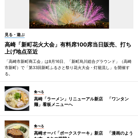
見る・遊ぶ
高崎「新町花火大会」有料席100席当日販売、打ち
上げ地点至近
「高崎市新町商工会」は8月16日、「新町烏川総合グラウンド」（高崎
市新町）で「第33回新町ふるさと祭り花火大会・灯籠流し」を開催す
る。
食べる
高崎「ラーメン」リニューアル新店 「ワンタン
麺」看板メニューへ
食べる
高崎オーパ「ポークステーキ」新店 「漫画のよう