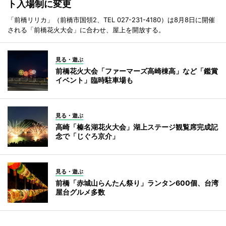
ト入場制に変更
「前橋リリカ」（前橋市国領2、TEL 027-231-4180）は8月8日に開催
される「前橋花火大会」に合わせ、屋上を開放する。
見る・遊ぶ
前橋花火大会「ファーマーズ高崎棟高」など「鑑賞
イベント」臨時駐車場も
見る・遊ぶ
高崎「榛名湖花火大会」湖上ステージ観覧席完成記
念で「じぐろ京介」
見る・遊ぶ
前橋「赤城山らんたん祭り」ランタン600個、台湾
屋台グルメ多数