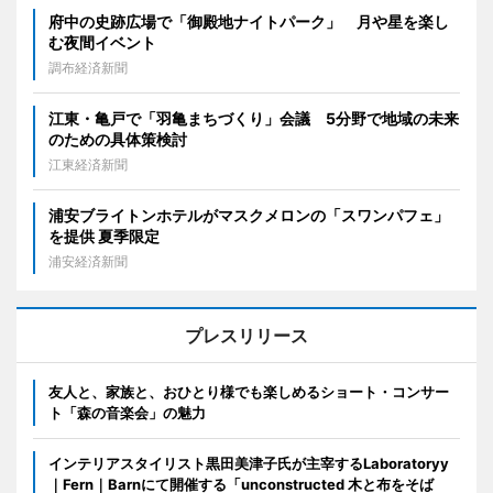
府中の史跡広場で「御殿地ナイトパーク」 月や星を楽し
む夜間イベント
調布経済新聞
江東・亀戸で「羽亀まちづくり」会議 5分野で地域の未来
のための具体策検討
江東経済新聞
浦安ブライトンホテルがマスクメロンの「スワンパフェ」
を提供 夏季限定
浦安経済新聞
プレスリリース
友人と、家族と、おひとり様でも楽しめるショート・コンサー
ト「森の音楽会」の魅力
インテリアスタイリスト黒田美津子氏が主宰するLaboratoryy
｜Fern｜Barnにて開催する「unconstructed 木と布をそば