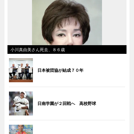
小川真由美さん死去、８６歳
日本被団協が結成７０年
日南学園が２回戦へ 高校野球