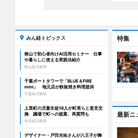
みん経トピックス
特集
狭山で初心者向けAI活用セミナー 仕事
や暮らしに使える実践法紹介
狭山経済新聞
千葉ポートタワーで「BLUE＆FIRE
mini」 地元店が鉄板焼き料理提供
千葉経済新聞
上里町の児童生徒16人が町長らと意見交
最新ニ
換 議場で町への提案、再質問も
本庄経済新聞
デザイナー・戸田光祐さんが八王子が舞