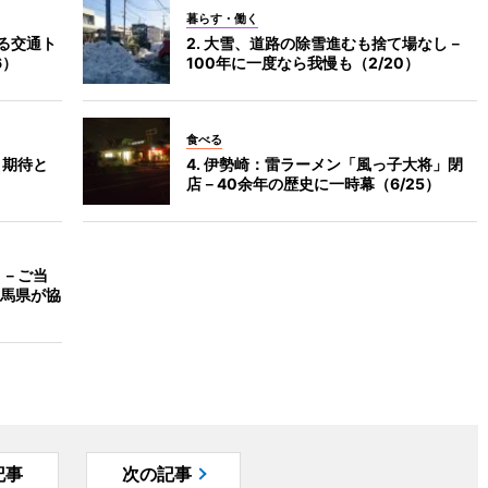
暮らす・働く
る交通ト
2. 大雪、道路の除雪進むも捨て場なし－
6）
100年に一度なら我慢も（2/20）
食べる
－期待と
4. 伊勢崎：雷ラーメン「風っ子大将」閉
店－40余年の歴史に一時幕（6/25）
？－ご当
馬県が協
記事
次の記事