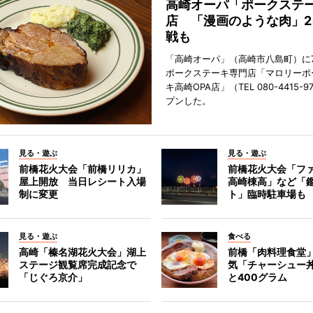
高崎オーパ「ポークステ
店 「漫画のような肉」2
戦も
「高崎オーパ」（高崎市八島町）に7
ポークステーキ専門店「マロリーポ
キ高崎OPA店」（TEL 080-4415-
プンした。
見る・遊ぶ
見る・遊ぶ
前橋花火大会「前橋リリカ」
前橋花火大会「フ
屋上開放 当日レシート入場
高崎棟高」など「
制に変更
ト」臨時駐車場も
見る・遊ぶ
食べる
高崎「榛名湖花火大会」湖上
前橋「肉料理食堂
ステージ観覧席完成記念で
気「チャーシュー
「じぐろ京介」
と400グラム