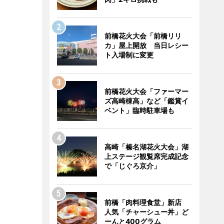
前橋花火大会「前橋リリ
カ」屋上開放 当日レシー
ト入場制に変更
前橋花火大会「ファーマー
ズ高崎棟高」など「鑑賞イ
ベント」臨時駐車場も
高崎「榛名湖花火大会」湖
上ステージ観覧席完成記念
で「じぐろ京介」
前橋「肉料理食堂」新店
人気「チャーシュー丼」ど
ーんと400グラム