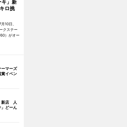
ーキ」新
キロ挑
月10日、
ークステー
9760）がオー
ァーマーズ
鑑賞イベン
」新店 人
丼」どーん