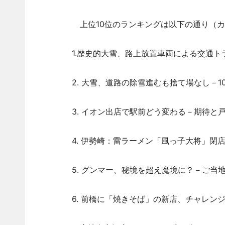
上位10位のランキングは以下の通り（カ
1.歴史的大雪、路上放置車両による交通ト
2. 大雪、道路の除雪進むも捨て場なし－1
3. イオン出店で駅前どう変わる－期待と戸
4. 伊勢崎：雷ラーメン「風っ子大将」閉店
5. グンマー、秘境を超え魔境に？－ご当
6. 前橋に「焼きそば」の新店、チャレン