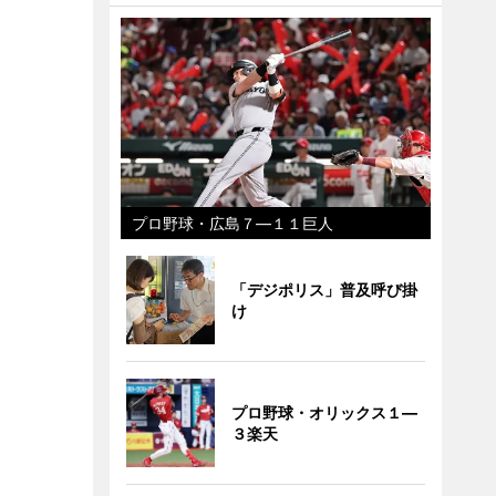
プロ野球・広島７―１１巨人
「デジポリス」普及呼び掛
け
プロ野球・オリックス１―
３楽天