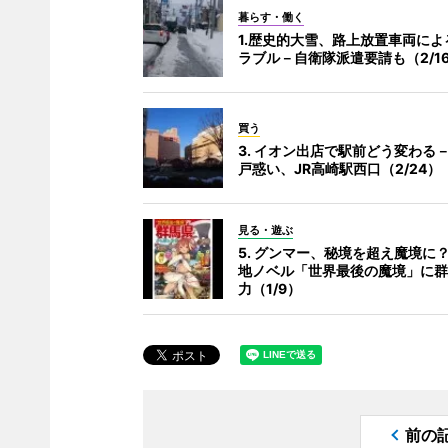
暮らす・働く
1.歴史的大雪、路上放置車両によ
ラブル－自衛隊派遣要請も（2/1
買う
3. イオン出店で駅前どう変わる
戸惑い、JR高崎駅西口（2/24）
見る・遊ぶ
5. グンマー、秘境を超え魔境に
地ノベル「世界最後の魔境」に群
力（1/9）
前の