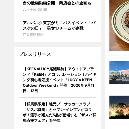
台の漫画動画公開 商店会との企画も
八王子経済新聞
アルバルク東京がミニバスイベント「バ
スケの日」 男女17チームが参戦
江東経済新聞
プレスリリース
【KEEN×LUCY尾瀬鳩待】アウトドアブラ
ンド「KEEN」とコラボレーション！ハイキ
ング初心者応援イベント「LUCY × KEEN
Outdoor Weekend」開催｜2026年9月11
日～12日
【群馬県限定】地元プロサッカークラブ
「ザスパ群馬」とセブン‐イレブンがコラ
ボ！選手が選んだ5品が登場する『ザスパ群
馬応援フェア』を開催