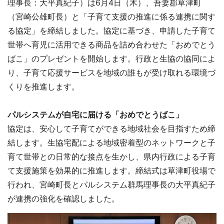
理事長：大平真紀子）は6月4日（木）、吾妻郡草津町
（宮崎公雄町長）と「子育て支援の推進に係る連携に関す
る協定」を締結しました。協定に基づき、申請した子育て
世帯へ育児に活用できる商品を詰め合わせた「おめでとう
ばこ」のプレゼントを開始します。行政と生協の協同によ
り、子育て応援サービスを地域の誰もが受け取れる環境づ
くりを推進します。
パルシステムが自宅に届ける「おめでとうばこ」
協定は、安心して子育てができる地域社会を目指すため締
結します。生協宅配による地域密着型のネットワークと子
育て世帯との日常的な接点を生かし、県内行政による子育
て支援施策を効果的に推進します。締結式は草津町役場で
行われ、宮崎町長とパルシステム群馬理事長の大平真紀子
が連携の強化を確認しました。