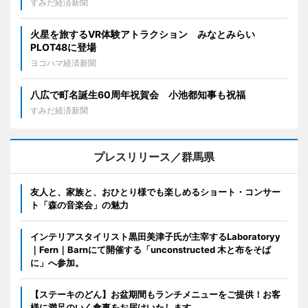
すみだ経済新聞
火星を旅するVR体験アトラクション みなとみらい
PLOT48に登場
ヨコハマ経済新聞
八広で町名誕生60周年祝賀会 小池都知事も祝福
すみだ経済新聞
プレスリリース／群馬県
友人と、家族と、おひとり様でも楽しめるショート・コンサー
ト「森の音楽会」の魅力
インテリアスタイリスト黒田美津子氏が主宰するLaboratoryy
｜Fern｜Barnにて開催する「unconstructed 木と布をそば
に」へ参加。
【ステーキのどん】お盆期間もランチメニューをご提供！お客
様に満足のいく食事をお届けいたします。