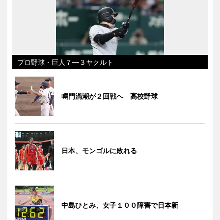
プロ野球・巨人７―３ヤクルト
鳴門渦潮が２回戦へ 高校野球
日本、モンゴルに敗れる
中島ひとみ、女子１００障害で日本新