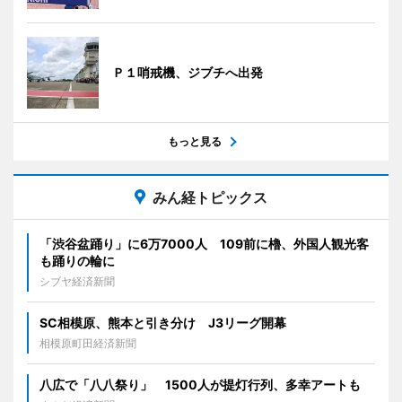
Ｐ１哨戒機、ジブチへ出発
もっと見る
みん経トピックス
「渋谷盆踊り」に6万7000人 109前に櫓、外国人観光客
も踊りの輪に
シブヤ経済新聞
SC相模原、熊本と引き分け J3リーグ開幕
相模原町田経済新聞
八広で「八八祭り」 1500人が提灯行列、多幸アートも