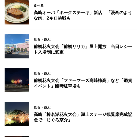
食べる
高崎オーパ「ポークステーキ」新店 「漫画のよう
な肉」2キロ挑戦も
見る・遊ぶ
前橋花火大会「前橋リリカ」屋上開放 当日レシー
ト入場制に変更
見る・遊ぶ
前橋花火大会「ファーマーズ高崎棟高」など「鑑賞
イベント」臨時駐車場も
見る・遊ぶ
高崎「榛名湖花火大会」湖上ステージ観覧席完成記
念で「じぐろ京介」