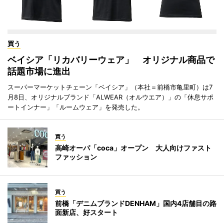
買う
ベイシア「リカバリーウェア」 オリジナル商品で
話題市場に進出
スーパーマーケットチェーン「ベイシア」（本社＝前橋市亀里町）は7
月8日、オリジナルブランド「ALWEAR（オルウエア）」の「休息サポ
ートインナー」「ルームウェア」を発売した。
買う
高崎オーパ「coca」オープン 大人向けファスト
ファッション
買う
前橋「デニムブランドDENHAM」国内4店舗目の路
面新店、好スタート