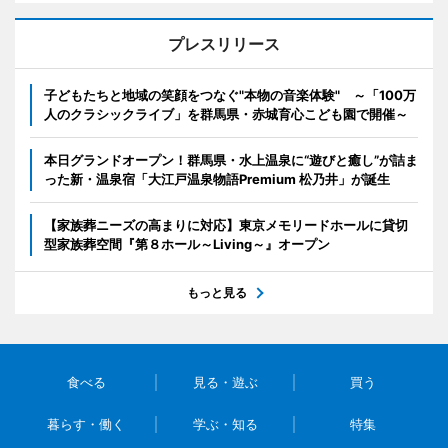
プレスリリース
子どもたちと地域の笑顔をつなぐ"本物の音楽体験" ～「100万
人のクラシックライブ」を群馬県・赤城育心こども園で開催～
本日グランドオープン！群馬県・水上温泉に“遊びと癒し”が詰ま
った新・温泉宿「大江戸温泉物語Premium 松乃井」が誕生
【家族葬ニーズの高まりに対応】東京メモリードホールに貸切
型家族葬空間『第８ホール～Living～』オープン
もっと見る
食べる
見る・遊ぶ
買う
暮らす・働く
学ぶ・知る
特集