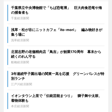
千葉県立中央博物館で「ちば恐竜博」 巨大肉食恐竜や海
の捕食者も
千葉経済新聞
浅草・松が谷にニットカフェ「ito-mori」 編み物好きが
集う場に
浅草経済新聞
北習志野の老舗精肉店「鳥吉」が創業170周年 幕末から
続くのれん守る
船橋経済新聞
3年連続甲子園出場の関東一高を応援 グリーンパレスが特
別ランチ
江戸川経済新聞
イオンタウン上里で「伝統芸能まつり」 獅子舞や太鼓、
着物体験も
本庄経済新聞